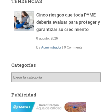
TENDENCIAS
d
e
v
Cinco riesgos que toda PYME
í
debería evaluar para proteger y
d
garantizar su crecimiento
e
o
8 agosto, 2026
By
Administrador
|
0 Comments
Categorías
C
a
t
e
Publicidad
g
o
r