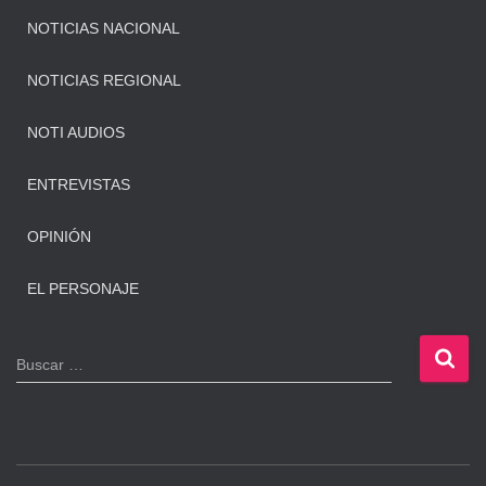
NOTICIAS NACIONAL
NOTICIAS REGIONAL
NOTI AUDIOS
ENTREVISTAS
OPINIÓN
EL PERSONAJE
B
Buscar …
u
s
c
a
r