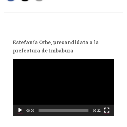
Estefanía Orbe, precandidata a la
prefectura de Imbabura
R
e
p
r
o
d
u
c
00:00
02:22
t
o
r