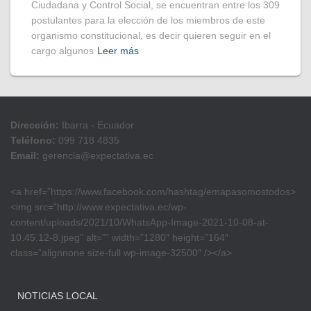
Ciudadana y Control Social, se encuentran entre los 309
postulantes para la elección de los miembros de este
organismo constitucional, es decir quieren seguir en el
cargo algunos
Leer más
Dirección:
Ibarra - Ecuador
Teléfono:
099 718 4835
Email:
gerencia@expectativa.ec
<a href=”https://www.facebook.com/hashtag/emapasomostodos>
<img src=”http://www.expectativa.ec/wp-
content/uploads/2021/10/WhatsApp-Image-2021-10-08-at-
10.45.12-8.jpeg” alt=”” width=”1280″ height=”164″
class=”alignnone size-full wp-image-32500″ /></a>
NOTICIAS LOCAL