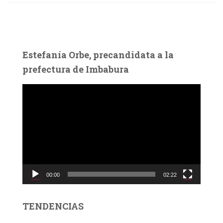
Estefanía Orbe, precandidata a la
prefectura de Imbabura
R
e
p
r
o
d
u
c
00:00
02:22
t
o
r
TENDENCIAS
d
e