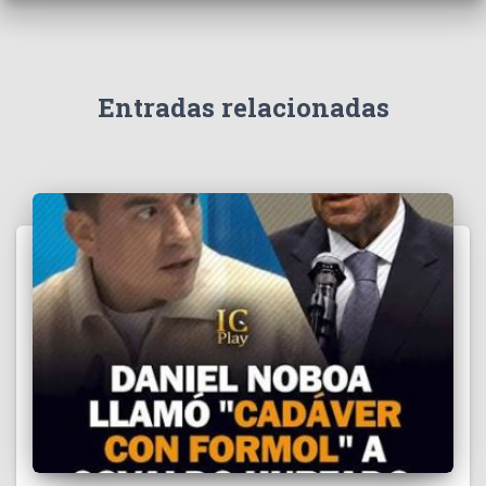
e
v
í
d
e
Entradas relacionadas
o