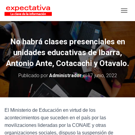
CAMB
No habrá clases presenciales en
unidades educativas de Ibarra,
Antonio Ante, Cotacachi y Otavalo.
Publicado por
Administrador
el
17 junio, 2022
El Ministerio de Educación en virtud de los
acontecimientos que suceden en el país por las
movilizaciones lideradas por la CONAIE y otras
organizaciones sociales, dispuso la suspensión de