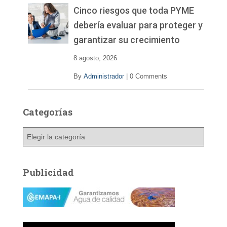
v
Cinco riesgos que toda PYME
í
debería evaluar para proteger y
d
garantizar su crecimiento
e
o
8 agosto, 2026
By
Administrador
|
0 Comments
Categorías
C
a
t
e
Publicidad
g
o
r
í
a