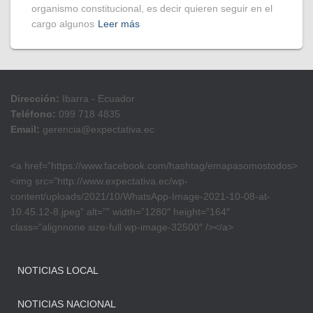
organismo constitucional, es decir quieren seguir en el
cargo algunos
Leer más
Dirección:
Ibarra - Ecuador
Teléfono:
099 718 4835
Email:
gerencia@expectativa.ec
<a href=”https://www.facebook.com/hashtag/emapasomostodos>
<img src=”http://www.expectativa.ec/wp-
content/uploads/2021/10/WhatsApp-Image-2021-10-08-at-
10.45.12-8.jpeg” alt=”” width=”1280″ height=”164″
class=”alignnone size-full wp-image-32500″ /></a>
NOTICIAS LOCAL
NOTICIAS NACIONAL