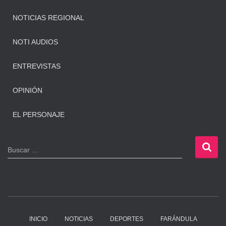
NOTICIAS REGIONAL
NOTI AUDIOS
ENTREVISTAS
OPINIÓN
EL PERSONAJE
B
Buscar …
u
s
c
a
r
:
INICIO
NOTICIAS
DEPORTES
FARÁNDULA