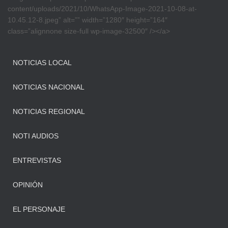
content/uploads/2021/10/WhatsApp-Image-2021-10-08-at-
10.45.12-8.jpeg” alt=”” width=”1280″ height=”164″
class=”alignnone size-full wp-image-32500″ /></a>
NOTICIAS LOCAL
NOTICIAS NACIONAL
NOTICIAS REGIONAL
NOTI AUDIOS
ENTREVISTAS
OPINIÓN
EL PERSONAJE