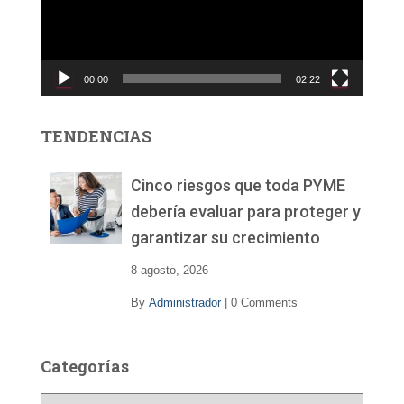
o
d
u
c
00:00
02:22
t
o
r
TENDENCIAS
d
e
v
Cinco riesgos que toda PYME
í
debería evaluar para proteger y
d
garantizar su crecimiento
e
o
8 agosto, 2026
By
Administrador
|
0 Comments
Categorías
C