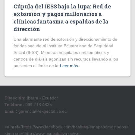
Cúpula del IESS bajo la lupa: Red de
extorsión y pagos millonarios a
clínicas fantasma a espaldas de la
dirección
​Una alarmante red de extorsión y direccionamiento de
fondos sacude al Instituto Ecuatoriano de Seguridad
Social (IESS). Mientras hospitales emblemáticos y
centros de diálisis agonizan sin recursos llevando a los
pacientes al límite de la
Leer más
Dirección:
Ibarra - Ecuador
Teléfono:
099 718 4835
Email:
gerencia@expectativa.ec
<a href=”https://www.facebook.com/hashtag/emapasomostodos>
<img src=”http://www.expectativa.ec/wp-