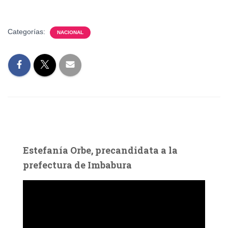
Categorías:
NACIONAL
Estefanía Orbe, precandidata a la
prefectura de Imbabura
R
e
p
r