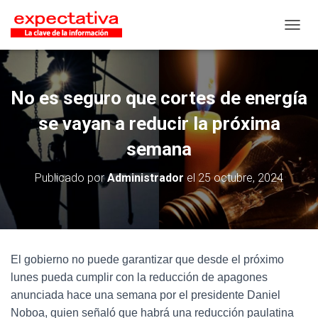
CAMB
No es seguro que cortes de energía
se vayan a reducir la próxima
semana
Publicado por
Administrador
el
25 octubre, 2024
El gobierno no puede garantizar que desde el próximo
lunes pueda cumplir con la reducción de apagones
anunciada hace una semana por el presidente Daniel
Noboa, quien señaló que habrá una reducción paulatina