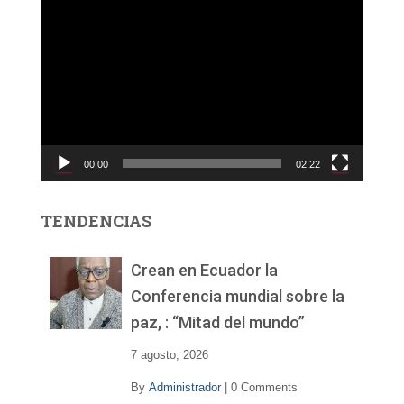
R
e
p
r
o
d
u
c
00:00
02:22
t
o
r
TENDENCIAS
d
e
v
Crean en Ecuador la
í
Conferencia mundial sobre la
d
paz, : “Mitad del mundo”
e
o
7 agosto, 2026
By
Administrador
|
0 Comments