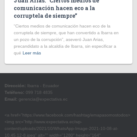
Juan Arias: “Ciertos medios de
comunicación hacen eco a la
corruptela de siempre”
“Ciertos medios de comunicación hacen eco de la
corruptela de siempre, que han convertido a Ibarra en
un pozo de la corrupción”, aseveró Juan Arias,
precandidato a la alcaldía de Ibarra, sin especificar a
qué
Leer más
Dirección:
Ibarra - Ecuador
Teléfono:
099 718 4835
Email:
gerencia@expectativa.ec
<a href=”https://www.facebook.com/hashtag/emapasomostodos>
<img src=”http://www.expectativa.ec/wp-
content/uploads/2021/10/WhatsApp-Image-2021-10-08-at-
10.45.12-8.jpeg” alt=”” width=”1280″ height=”164″