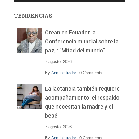
o
r
TENDENCIAS
d
e
v
Crean en Ecuador la
í
Conferencia mundial sobre la
d
paz, : “Mitad del mundo”
e
o
7 agosto, 2026
By
Administrador
|
0 Comments
La lactancia también requiere
acompañamiento: el respaldo
que necesitan la madre y el
bebé
7 agosto, 2026
By
Administrador
|
0 Comments