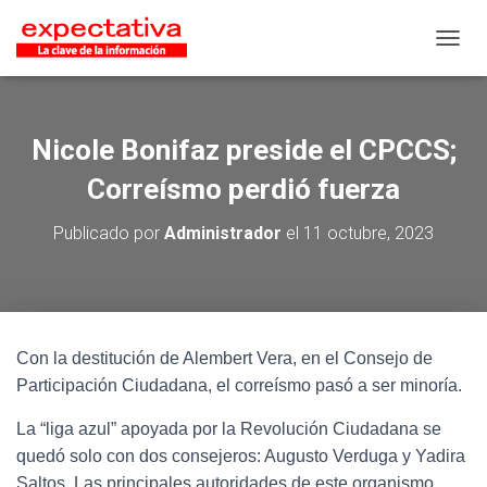
CAMB
Nicole Bonifaz preside el CPCCS;
Correísmo perdió fuerza
Publicado por
Administrador
el
11 octubre, 2023
Con la destitución de Alembert Vera, en el Consejo de
Participación Ciudadana, el correísmo pasó a ser minoría.
La “liga azul” apoyada por la Revolución Ciudadana se
quedó solo con dos consejeros: Augusto Verduga y Yadira
Saltos. Las principales autoridades de este organismo,