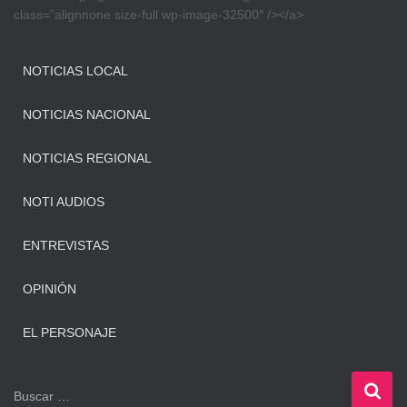
class=”alignnone size-full wp-image-32500″ /></a>
NOTICIAS LOCAL
NOTICIAS NACIONAL
NOTICIAS REGIONAL
NOTI AUDIOS
ENTREVISTAS
OPINIÓN
EL PERSONAJE
B
Buscar …