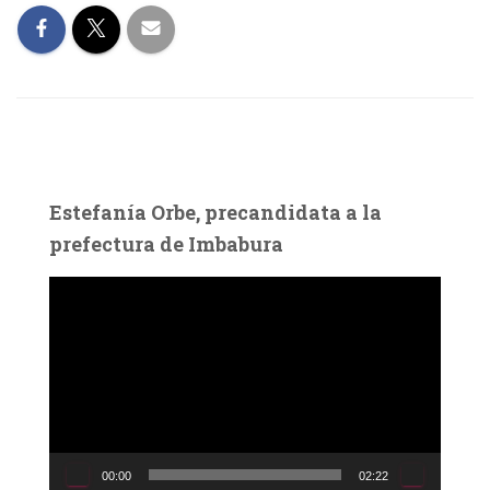
Estefanía Orbe, precandidata a la
prefectura de Imbabura
R
e
p
r
o
d
u
c
00:00
02:22
t