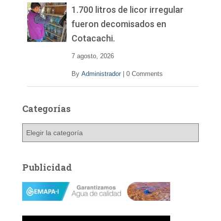
1.700 litros de licor irregular
fueron decomisados en
Cotacachi.
7 agosto, 2026
By
Administrador
|
0 Comments
Categorías
C
a
t
e
Publicidad
g
o
r
í
a