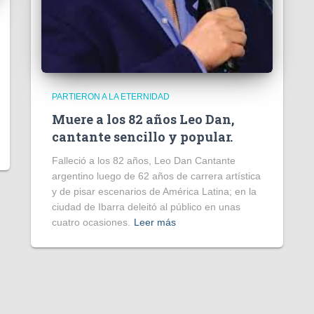
PARTIERON A LA ETERNIDAD
Muere a los 82 años Leo Dan,
cantante sencillo y popular.
Falleció a los 82 años, Leo Dan Cantante
argentino luego de 62 años de carrera artística
y de pisar escenarios de América Latina; en la
ciudad de Ibarra deleitó al público en unas
cuatro ocasiones.
Leer más