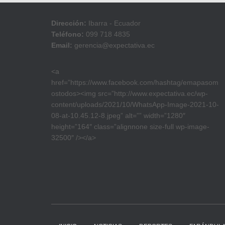
Dirección:
Ibarra - Ecuador
Teléfono:
099 718 4835
Email:
gerencia@expectativa.ec
<a
href=”https://www.facebook.com/hashtag/emapasom
ostodos><img src=”http://www.expectativa.ec/wp-
content/uploads/2021/10/WhatsApp-Image-2021-10-
08-at-10.45.12-8.jpeg” alt=”” width=”1280″
height=”164″ class=”alignnone size-full wp-image-
32500″ /></a>