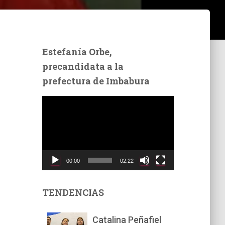
Estefanía Orbe,
precandidata a la
prefectura de Imbabura
R
e
p
r
o
d
00:00
02:22
u
c
t
TENDENCIAS
o
r
Catalina Peñafiel
d