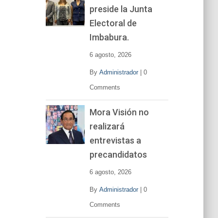
preside la Junta
e
v
Electoral de
í
Imbabura.
d
e
6 agosto, 2026
o
By
Administrador
|
0
Comments
Mora Visión no
realizará
entrevistas a
precandidatos
6 agosto, 2026
By
Administrador
|
0
Comments