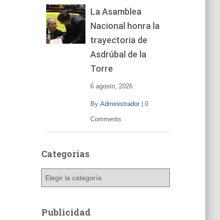
La Asamblea
Nacional honra la
trayectoria de
Asdrúbal de la
Torre
6 agosto, 2026
By
Administrador
|
0
Comments
Categorías
C
a
t
e
Publicidad
g