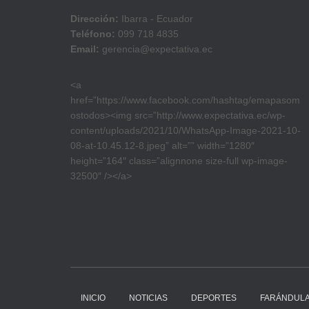
Dirección:
Ibarra - Ecuador
Teléfono:
099 718 4835
Email:
gerencia@expectativa.ec
<a
href=”https://www.facebook.com/hashtag/emapasom
ostodos><img src=”http://www.expectativa.ec/wp-
content/uploads/2021/10/WhatsApp-Image-2021-10-
08-at-10.45.12-8.jpeg” alt=”” width=”1280″
height=”164″ class=”alignnone size-full wp-image-
32500″ /></a>
INICIO
NOTICIAS
DEPORTES
FARÁNDUL