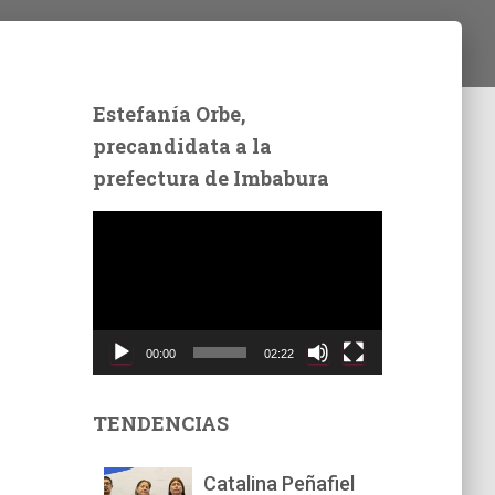
Estefanía Orbe,
precandidata a la
prefectura de Imbabura
R
e
p
r
o
d
00:00
02:22
u
c
t
TENDENCIAS
o
r
Catalina Peñafiel
d