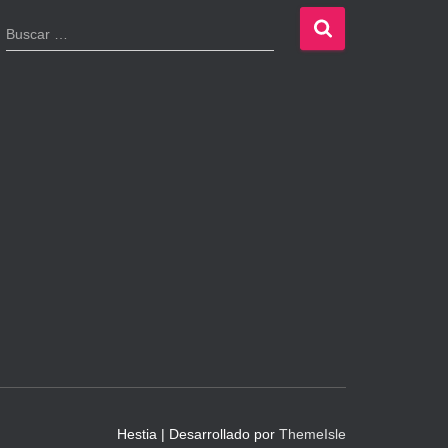
B
Buscar …
u
s
c
a
r
:
Hestia | Desarrollado por
ThemeIsle