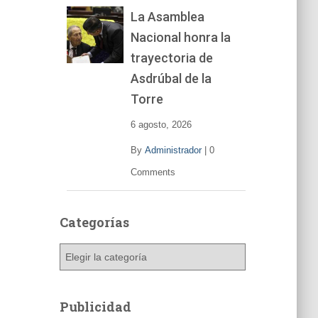
La Asamblea
Nacional honra la
trayectoria de
Asdrúbal de la
Torre
6 agosto, 2026
By
Administrador
|
0
Comments
Categorías
C
a
t
e
Publicidad
g