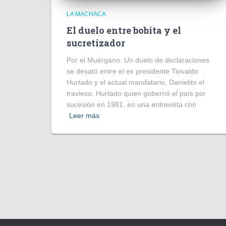
LA MACHACA
El duelo entre bobita y el
sucretizador
Por el Muérgano. Un duelo de declaraciones
se desató entre el ex presidente Tiovaldo
Hurtado y el actual mandatario, Danielito el
travieso. Hurtado quien gobernó el país por
sucesión en 1981, en una entrevista con
Leer más