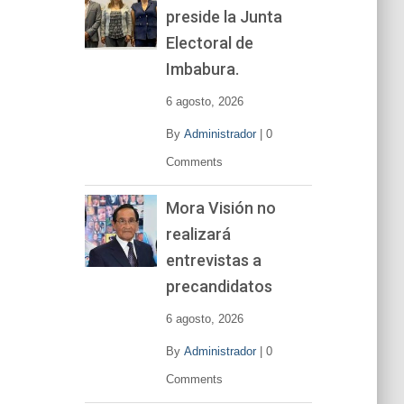
preside la Junta
e
v
Electoral de
í
Imbabura.
d
e
6 agosto, 2026
o
By
Administrador
|
0
Comments
Mora Visión no
realizará
entrevistas a
precandidatos
6 agosto, 2026
By
Administrador
|
0
Comments