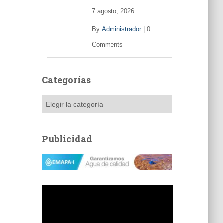
7 agosto, 2026
By
Administrador
|
0
Comments
Categorías
C
a
t
e
Publicidad
g
o
r
í
a
s