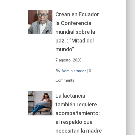
o
r
Crean en Ecuador
d
la Conferencia
e
v
mundial sobre la
í
paz, : “Mitad del
d
mundo”
e
o
7 agosto, 2026
By
Administrador
|
0
Comments
La lactancia
también requiere
acompañamiento:
el respaldo que
necesitan la madre