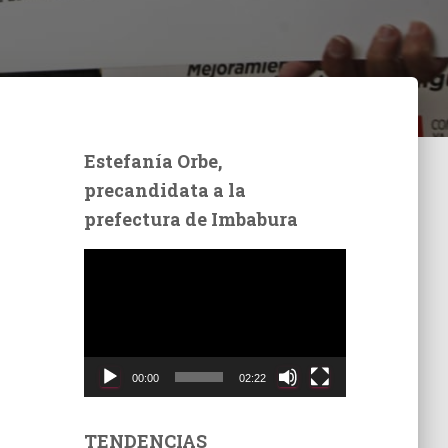
Estefanía Orbe,
precandidata a la
prefectura de Imbabura
R
e
p
r
o
d
00:00
02:22
u
c
t
TENDENCIAS