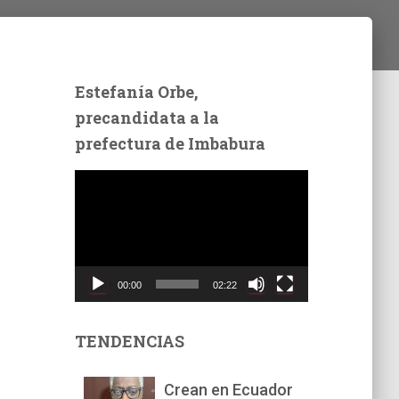
Estefanía Orbe,
precandidata a la
prefectura de Imbabura
R
e
p
r
o
d
00:00
02:22
u
c
t
TENDENCIAS
o
r
Crean en Ecuador
d