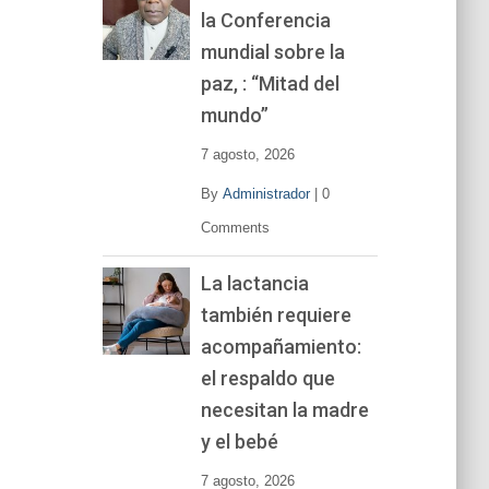
la Conferencia
e
v
mundial sobre la
í
paz, : “Mitad del
d
mundo”
e
o
7 agosto, 2026
By
Administrador
|
0
Comments
La lactancia
también requiere
acompañamiento:
el respaldo que
necesitan la madre
y el bebé
7 agosto, 2026