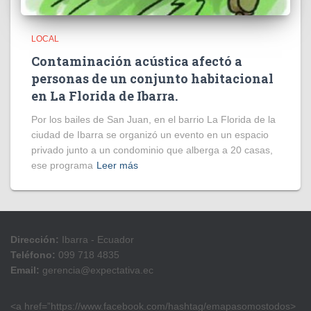
LOCAL
Contaminación acústica afectó a
personas de un conjunto habitacional
en La Florida de Ibarra.
Por los bailes de San Juan, en el barrio La Florida de la
ciudad de Ibarra se organizó un evento en un espacio
privado junto a un condominio que alberga a 20 casas,
ese programa
Leer más
Dirección:
Ibarra - Ecuador
Teléfono:
099 718 4835
Email:
gerencia@expectativa.ec
<a href=”https://www.facebook.com/hashtag/emapasomostodos>