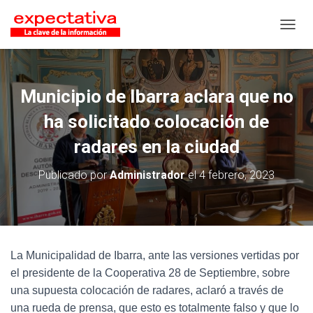
CAMB
Municipio de Ibarra aclara que no
ha solicitado colocación de
radares en la ciudad
Publicado por
Administrador
el
4 febrero, 2023
La Municipalidad de Ibarra, ante las versiones vertidas por
el presidente de la Cooperativa 28 de Septiembre, sobre
una supuesta colocación de radares, aclaró a través de
una rueda de prensa, que esto es totalmente falso y que lo