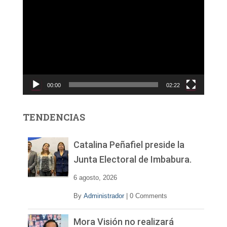
e
p
r
o
d
u
c
00:00
02:22
t
o
r
TENDENCIAS
d
e
v
Catalina Peñafiel preside la
í
Junta Electoral de Imbabura.
d
e
6 agosto, 2026
o
By
Administrador
|
0 Comments
Mora Visión no realizará