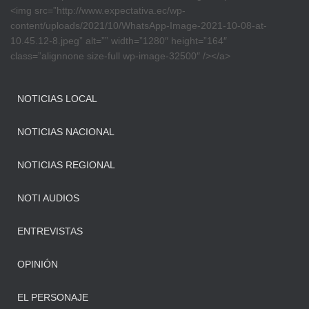
<img src=”http://www.expectativa.ec/wp-
content/uploads/2021/10/WhatsApp-Image-2021-10-08-at-
10.45.12-8.jpeg” alt=”” width=”1280″ height=”164″
class=”alignnone size-full wp-image-32500″ /></a>
NOTICIAS LOCAL
NOTICIAS NACIONAL
NOTICIAS REGIONAL
NOTI AUDIOS
ENTREVISTAS
OPINIÓN
EL PERSONAJE