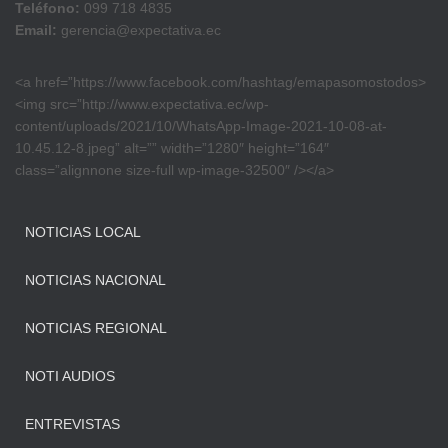
Teléfono:
099 718 4835
Email:
gerencia@expectativa.ec
<a href=”https://www.facebook.com/hashtag/emapasomostodos>
<img src=”http://www.expectativa.ec/wp-
content/uploads/2021/10/WhatsApp-Image-2021-10-08-at-
10.45.12-8.jpeg” alt=”” width=”1280″ height=”164″
class=”alignnone size-full wp-image-32500″ /></a>
NOTICIAS LOCAL
NOTICIAS NACIONAL
NOTICIAS REGIONAL
NOTI AUDIOS
ENTREVISTAS