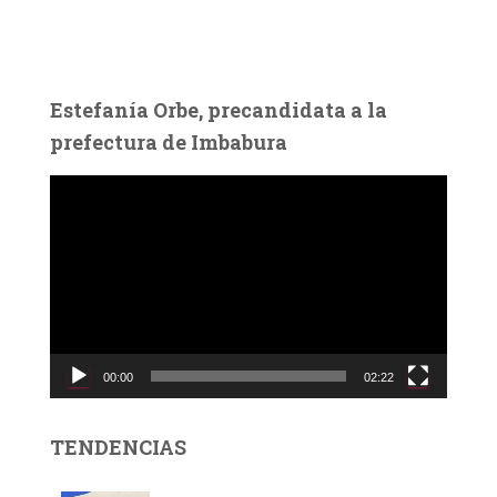
Estefanía Orbe, precandidata a la
prefectura de Imbabura
R
e
p
r
o
d
u
c
00:00
02:22
t
o
r
TENDENCIAS
d
e