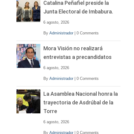
v
Catalina Peñafiel preside la
í
Junta Electoral de Imbabura.
d
e
6 agosto, 2026
o
By
Administrador
|
0 Comments
Mora Visión no realizará
entrevistas a precandidatos
6 agosto, 2026
By
Administrador
|
0 Comments
La Asamblea Nacional honra la
trayectoria de Asdrúbal de la
Torre
6 agosto, 2026
By
Administrador
|
0 Comments