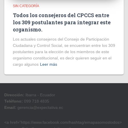
SIN CATEGORÍA
Todos los consejeros del CPCCS entre
los 309 postulantes para integrar este
organismo.
Los actuales consejeros del Consejo de Participación
Ciudadana y Control Social, se encuentran entre los 309
postulantes para la elección de los miembros de este
organismo constitucional, es decir quieren seguir en el
cargo algunos
Leer más
Dirección:
Ibarra - Ecuador
Teléfono:
099 718 4835
Email:
gerencia@expectativa.ec
<a href=”https://www.facebook.com/hashtag/emapasomostodos>