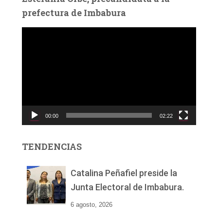
prefectura de Imbabura
R
e
p
r
o
d
u
c
00:00
02:22
t
o
r
TENDENCIAS
d
e
v
Catalina Peñafiel preside la
í
Junta Electoral de Imbabura.
d
e
6 agosto, 2026
o