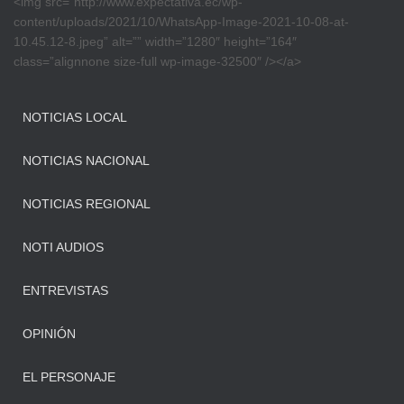
<img src=”http://www.expectativa.ec/wp-
content/uploads/2021/10/WhatsApp-Image-2021-10-08-at-
10.45.12-8.jpeg” alt=”” width=”1280″ height=”164″
class=”alignnone size-full wp-image-32500″ /></a>
NOTICIAS LOCAL
NOTICIAS NACIONAL
NOTICIAS REGIONAL
NOTI AUDIOS
ENTREVISTAS
OPINIÓN
EL PERSONAJE