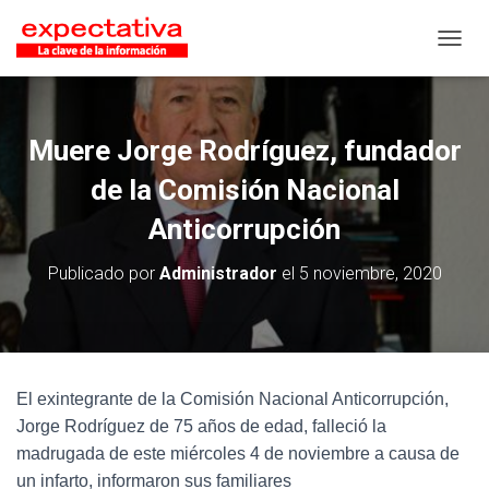
CAMB
Muere Jorge Rodríguez, fundador
de la Comisión Nacional
Anticorrupción
Publicado por
Administrador
el
5 noviembre, 2020
El exintegrante de la Comisión Nacional Anticorrupción,
Jorge Rodríguez de 75 años de edad, falleció la
madrugada de este miércoles 4 de noviembre a causa de
un infarto, informaron sus familiares