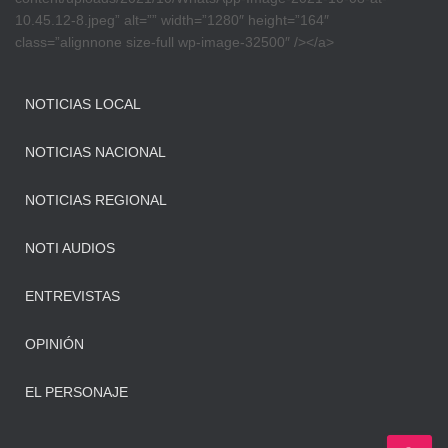
10.45.12-8.jpeg” alt=”” width=”1280″ height=”164″
class=”alignnone size-full wp-image-32500″ /></a>
NOTICIAS LOCAL
NOTICIAS NACIONAL
NOTICIAS REGIONAL
NOTI AUDIOS
ENTREVISTAS
OPINIÓN
EL PERSONAJE