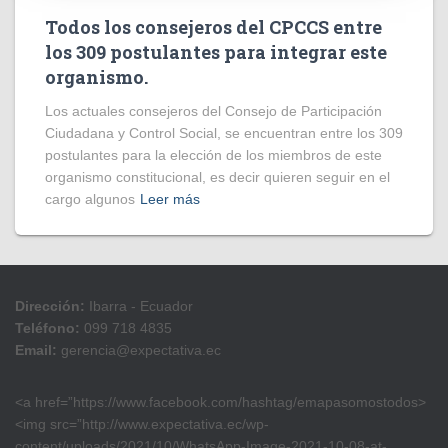
Todos los consejeros del CPCCS entre
los 309 postulantes para integrar este
organismo.
Los actuales consejeros del Consejo de Participación
Ciudadana y Control Social, se encuentran entre los 309
postulantes para la elección de los miembros de este
organismo constitucional, es decir quieren seguir en el
cargo algunos
Leer más
Dirección:
Ibarra - Ecuador
Teléfono:
099 718 4835
Email:
gerencia@expectativa.ec
<a href=”https://www.facebook.com/hashtag/emapasomostodos>
<img src=”http://www.expectativa.ec/wp-
content/uploads/2021/10/WhatsApp-Image-2021-10-08-at-