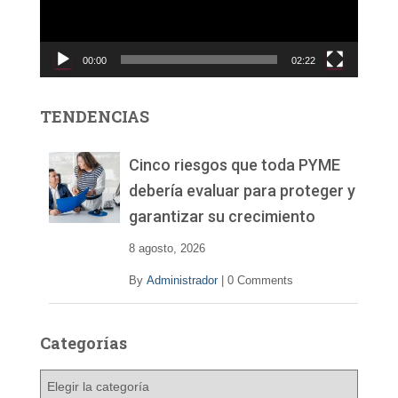
d
u
c
00:00
02:22
t
o
r
TENDENCIAS
d
e
v
Cinco riesgos que toda PYME
í
debería evaluar para proteger y
d
garantizar su crecimiento
e
o
8 agosto, 2026
By
Administrador
|
0 Comments
Categorías
C