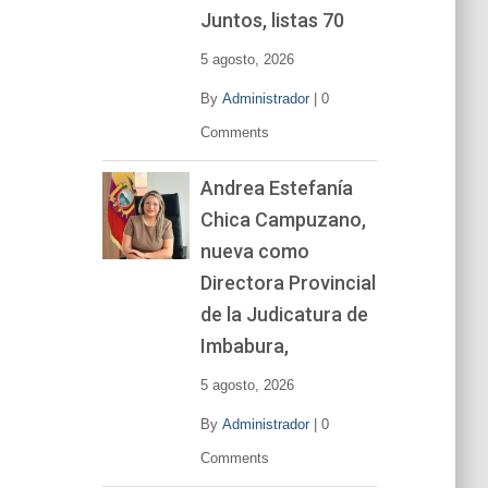
í
Juntos, listas 70
d
e
5 agosto, 2026
o
By
Administrador
|
0
Comments
Andrea Estefanía
Chica Campuzano,
nueva como
Directora Provincial
de la Judicatura de
Imbabura,
5 agosto, 2026
By
Administrador
|
0
Comments