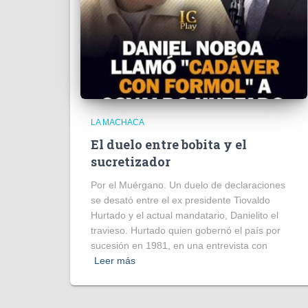
LA MACHACA
El duelo entre bobita y el
sucretizador
Por el Muérgano. Un duelo de declaraciones
se desató entre el ex presidente Tiovaldo
Hurtado y el actual mandatario, Danielito el
travieso. Hurtado quien gobernó el país por
sucesión en 1981, en una entrevista con
Leer más