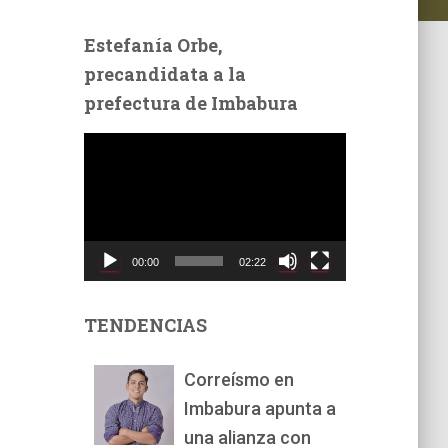
Estefanía Orbe,
precandidata a la
prefectura de Imbabura
R
e
p
r
o
d
00:00
02:22
u
c
t
TENDENCIAS
o
r
Correísmo en
d
Imbabura apunta a
e
v
una alianza con