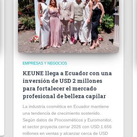
EMPRESAS Y NEGOCIOS
KEUNE llega a Ecuador con una
inversión de USD 2 millones
para fortalecer el mercado
profesional de belleza capilar
La industria cosmética en Ecuador mantiene
una tendencia de crecimiento sostenido.
Según datos de Procosméticos y Euromonitor,
el sector proyecta cerrar 2026 con USD 1.656
millones en ventas y alcanzar cerca de USD