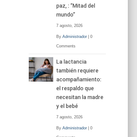
í
paz, : “Mitad del
d
mundo”
e
o
7 agosto, 2026
By
Administrador
|
0
Comments
La lactancia
también requiere
acompañamiento:
el respaldo que
necesitan la madre
y el bebé
7 agosto, 2026
By
Administrador
|
0