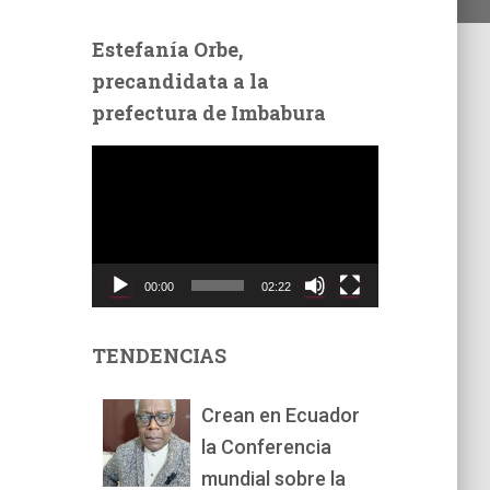
Estefanía Orbe,
precandidata a la
prefectura de Imbabura
R
e
p
r
o
d
00:00
02:22
u
c
t
TENDENCIAS
o
r
Crean en Ecuador
d
la Conferencia
e
v
mundial sobre la