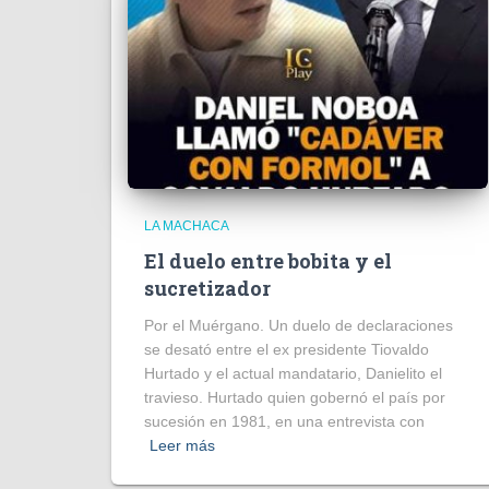
LA MACHACA
El duelo entre bobita y el
sucretizador
Por el Muérgano. Un duelo de declaraciones
se desató entre el ex presidente Tiovaldo
Hurtado y el actual mandatario, Danielito el
travieso. Hurtado quien gobernó el país por
sucesión en 1981, en una entrevista con
Leer más