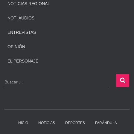
NOTICIAS REGIONAL
NOTI AUDIOS
ENTREVISTAS
OPINIÓN
EL PERSONAJE
B
Buscar …
u
s
c
a
r
:
INICIO
NOTICIAS
DEPORTES
FARÁNDULA