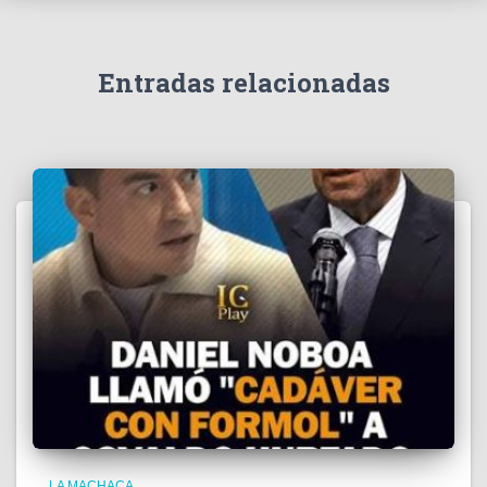
v
í
d
e
Entradas relacionadas
o
LA MACHACA