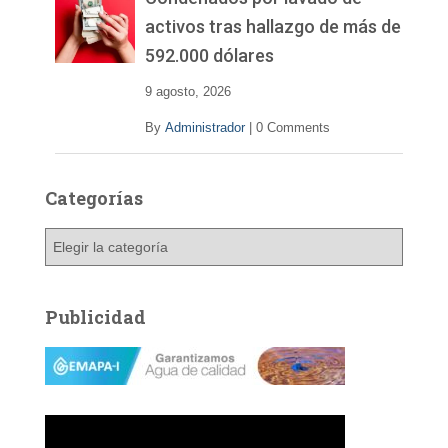
activos tras hallazgo de más de
592.000 dólares
9 agosto, 2026
By
Administrador
|
0 Comments
Categorías
C
a
t
e
Publicidad
g
o
r
í
a
s