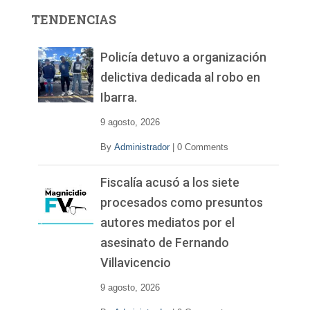
r
TENDENCIAS
d
e
v
Policía detuvo a organización
í
delictiva dedicada al robo en
d
Ibarra.
e
o
9 agosto, 2026
By
Administrador
|
0 Comments
Fiscalía acusó a los siete
procesados como presuntos
autores mediatos por el
asesinato de Fernando
Villavicencio
9 agosto, 2026