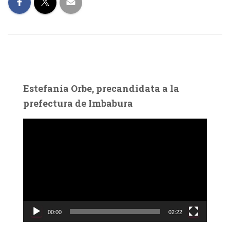
Estefanía Orbe, precandidata a la
prefectura de Imbabura
R
e
p
r
o
d
u
c
00:00
02:22
t
o