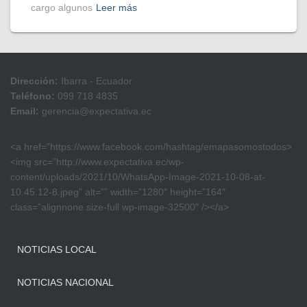
cargo algunos
Leer más
Dirección:
Ibarra - Ecuador
Teléfono:
099 718 4835
Email:
gerencia@expectativa.ec
<a href=”https://www.facebook.com/hashtag/emapasomostodos>
<img src=”http://www.expectativa.ec/wp-
content/uploads/2021/10/WhatsApp-Image-2021-10-08-at-
10.45.12-8.jpeg” alt=”” width=”1280″ height=”164″
class=”alignnone size-full wp-image-32500″ /></a>
NOTICIAS LOCAL
NOTICIAS NACIONAL