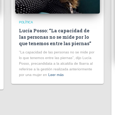
POLÍTICA
Lucía Posso: “La capacidad de
las personas no se mide por lo
que tenemos entre las piernas”
“La capacidad de las personas no se mide por
lo que tenemos entre las piernas”, dijo Lucía
Posso, precandidata a la alcaldía de Ibarra al
referirse a la gestión realizada anteriormente
por una mujer en
Leer más