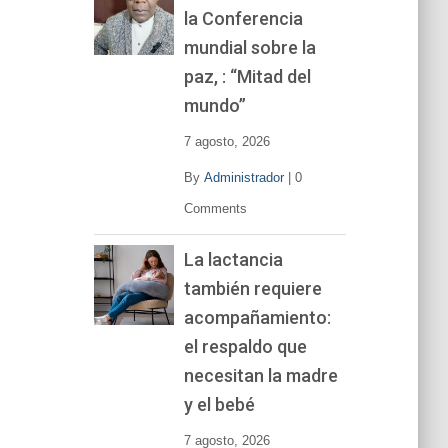
la Conferencia
e
v
mundial sobre la
í
paz, : “Mitad del
d
mundo”
e
o
7 agosto, 2026
By
Administrador
|
0
Comments
La lactancia
también requiere
acompañamiento:
el respaldo que
necesitan la madre
y el bebé
7 agosto, 2026