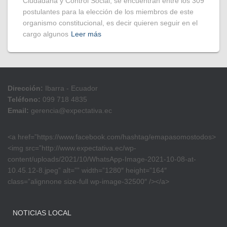
Ciudadana y Control Social, se encuentran entre los 309
postulantes para la elección de los miembros de este
organismo constitucional, es decir quieren seguir en el
cargo algunos
Leer más
Dirección:
Ibarra - Ecuador
Teléfono:
099 718 4835
Email:
gerencia@expectativa.ec
<a href=”https://www.facebook.com/hashtag/emapasomostodos>
<img src=”http://www.expectativa.ec/wp-
content/uploads/2021/10/WhatsApp-Image-2021-10-08-at-
10.45.12-8.jpeg” alt=”” width=”1280″ height=”164″
class=”alignnone size-full wp-image-32500″ /></a>
NOTICIAS LOCAL