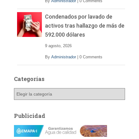
By
Administrador
|
0 Comments
Condenados por lavado de
activos tras hallazgo de más de
592.000 dólares
9 agosto, 2026
By
Administrador
|
0 Comments
Categorías
C
a
t
e
Publicidad
g
o
r