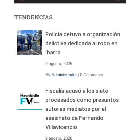
o
r
TENDENCIAS
d
e
v
Policía detuvo a organización
í
delictiva dedicada al robo en
d
Ibarra.
e
o
9 agosto, 2026
By
Administrador
|
0 Comments
Fiscalía acusó a los siete
procesados como presuntos
autores mediatos por el
asesinato de Fernando
Villavicencio
9 agosto, 2026