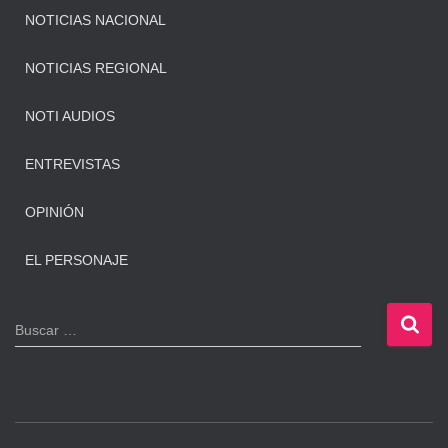
NOTICIAS NACIONAL
NOTICIAS REGIONAL
NOTI AUDIOS
ENTREVISTAS
OPINIÓN
EL PERSONAJE
B
Buscar …
u
s
c
a
r