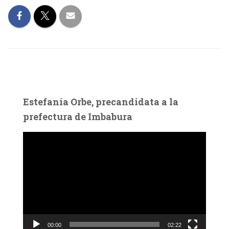
Estefanía Orbe, precandidata a la
prefectura de Imbabura
R
e
p
r
o
d
u
c
00:00
02:22
t