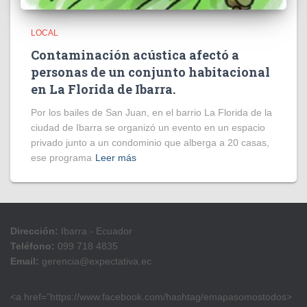
LOCAL
Contaminación acústica afectó a
personas de un conjunto habitacional
en La Florida de Ibarra.
Por los bailes de San Juan, en el barrio La Florida de la
ciudad de Ibarra se organizó un evento en un espacio
privado junto a un condominio que alberga a 20 casas,
ese programa
Leer más
Dirección:
Ibarra - Ecuador
Teléfono:
099 718 4835
Email:
gerencia@expectativa.ec
<a href=”https://www.facebook.com/hashtag/emapasomostodos>