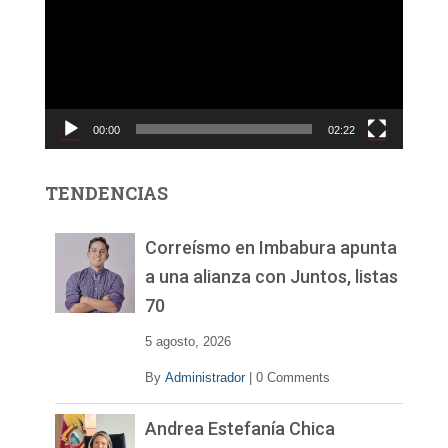
p
r
o
d
u
c
00:00
02:22
t
o
r
TENDENCIAS
d
e
v
Correísmo en Imbabura apunta
í
a una alianza con Juntos, listas
d
70
e
o
5 agosto, 2026
By
Administrador
|
0 Comments
Andrea Estefanía Chica