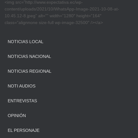
<img src=”http://www.expectativa.ec/wp-
content/uploads/2021/10/WhatsApp-Image-2021-10-08-at-
10.45.12-8.jpeg” alt=”” width=”1280″ height=”164″
class=”alignnone size-full wp-image-32500″ /></a>
NOTICIAS LOCAL
NOTICIAS NACIONAL
NOTICIAS REGIONAL
NOTI AUDIOS
ENTREVISTAS
OPINIÓN
EL PERSONAJE