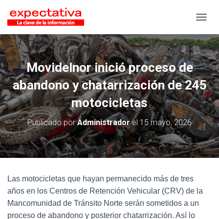
CAMB
Movidelnor inició proceso de
abandono y chatarrización de 245
motocicletas
Publicado por
Administrador
el
15 mayo, 2026
Las motocicletas que hayan permanecido más de tres
años en los Centros de Retención Vehicular (CRV) de la
Mancomunidad de Tránsito Norte serán sometidos a un
proceso de abandono y posterior chatarrización. Así lo