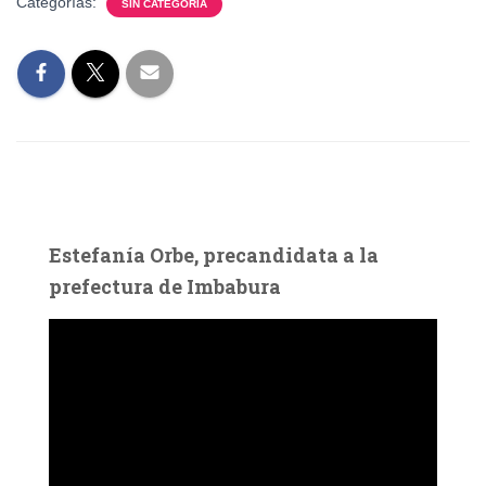
Categorías:
SIN CATEGORÍA
Estefanía Orbe, precandidata a la
prefectura de Imbabura
R
e
p
r
o
d
u