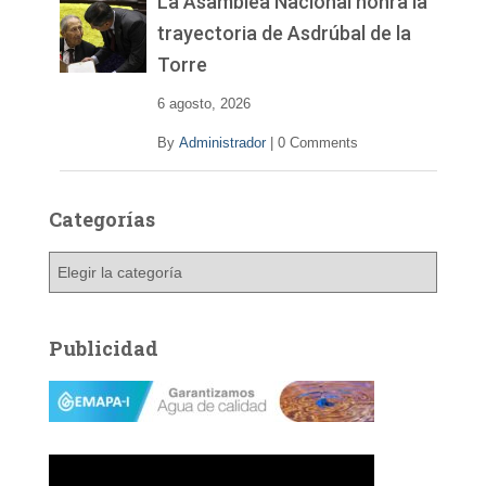
La Asamblea Nacional honra la
trayectoria de Asdrúbal de la
Torre
6 agosto, 2026
By
Administrador
|
0 Comments
Categorías
C
a
t
e
Publicidad
g
o
r
í
a
s