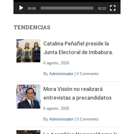
c
00:00
02:22
t
o
r
TENDENCIAS
d
e
v
Catalina Peñafiel preside la
í
Junta Electoral de Imbabura.
d
e
6 agosto, 2026
o
By
Administrador
|
0 Comments
Mora Visión no realizará
entrevistas a precandidatos
6 agosto, 2026
By
Administrador
|
0 Comments