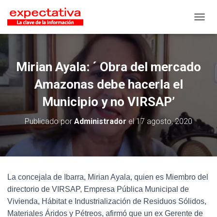
CAMB
Mirian Ayala: ´ Obra del mercado
Amazonas debe hacerla el
Municipio y no VIRSAP’
Publicado por
Administrador
el
17 agosto, 2020
La concejala de Ibarra, Mirian Ayala, quien es Miembro del
directorio de VIRSAP, Empresa Pública Municipal de
Vivienda, Hábitat e Industrialización de Residuos Sólidos,
Materiales Áridos y Pétreos, afirmó que un ex Gerente de