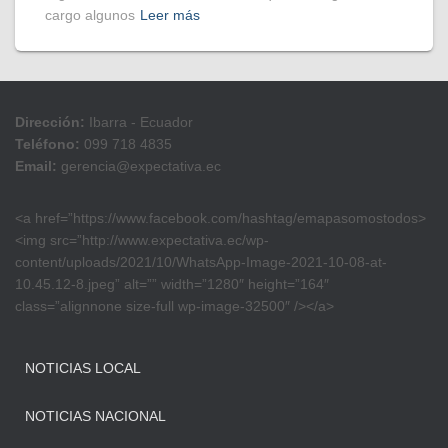
cargo algunos
Leer más
Dirección:
Ibarra - Ecuador
Teléfono:
099 718 4835
Email:
gerencia@expectativa.ec
<a href=”https://www.facebook.com/hashtag/emapasomostodos>
<img src=”http://www.expectativa.ec/wp-
content/uploads/2021/10/WhatsApp-Image-2021-10-08-at-
10.45.12-8.jpeg” alt=”” width=”1280″ height=”164″
class=”alignnone size-full wp-image-32500″ /></a>
NOTICIAS LOCAL
NOTICIAS NACIONAL