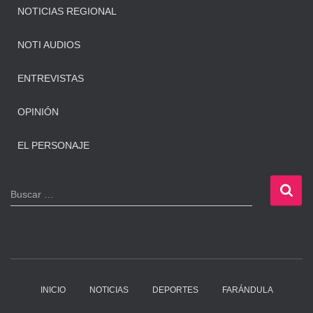
NOTICIAS REGIONAL
NOTI AUDIOS
ENTREVISTAS
OPINIÓN
EL PERSONAJE
B
Buscar …
u
s
c
a
r
:
INICIO
NOTICIAS
DEPORTES
FARÁNDULA