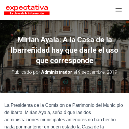
CAMB
Mirian Ayala: A la Casa de la
Ibarreñidad hay que darle el uso
que corresponde
Publicado por
Administrador
el
9 septiembre, 2019
La Presidenta de la Comisión de Patrimonio del Municipio
de Ibarra, Mirian Ayala, señaló que las dos
administraciones municipales anteriores no han hecho
nada por mantener en buen estado la Casa de la