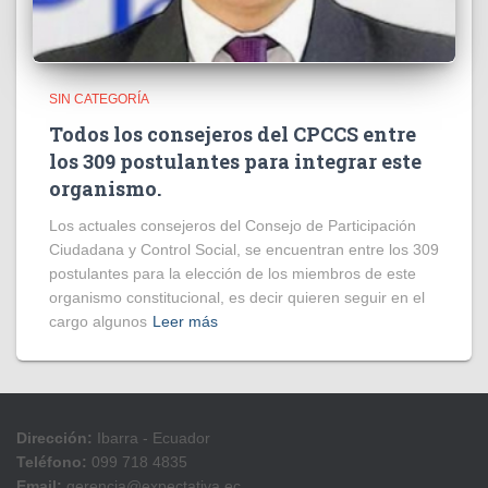
SIN CATEGORÍA
Todos los consejeros del CPCCS entre
los 309 postulantes para integrar este
organismo.
Los actuales consejeros del Consejo de Participación
Ciudadana y Control Social, se encuentran entre los 309
postulantes para la elección de los miembros de este
organismo constitucional, es decir quieren seguir en el
cargo algunos
Leer más
Dirección:
Ibarra - Ecuador
Teléfono:
099 718 4835
Email:
gerencia@expectativa.ec