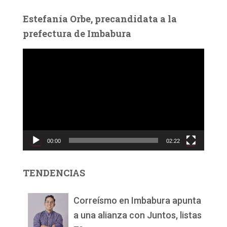
Estefanía Orbe, precandidata a la
prefectura de Imbabura
R
e
p
r
o
d
u
c
00:00
02:22
t
o
r
TENDENCIAS
d
e
v
Correísmo en Imbabura apunta
í
a una alianza con Juntos, listas
d