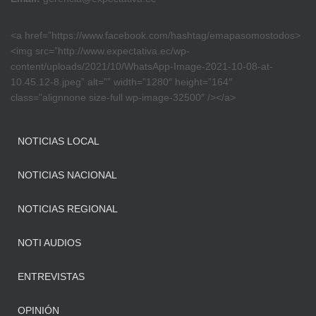
<a href=”https://www.facebook.com/hashtag/emapasomostodos>
<img src=”http://www.expectativa.ec/wp-
content/uploads/2021/10/WhatsApp-Image-2021-10-08-at-
10.45.12-8.jpeg” alt=”” width=”1280″ height=”164″
class=”alignnone size-full wp-image-32500″ /></a>
NOTICIAS LOCAL
NOTICIAS NACIONAL
NOTICIAS REGIONAL
NOTI AUDIOS
ENTREVISTAS
OPINIÓN