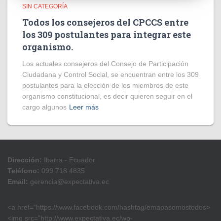
SIN CATEGORÍA
Todos los consejeros del CPCCS entre
los 309 postulantes para integrar este
organismo.
Los actuales consejeros del Consejo de Participación
Ciudadana y Control Social, se encuentran entre los 309
postulantes para la elección de los miembros de este
organismo constitucional, es decir quieren seguir en el
cargo algunos
Leer más
Dirección:
Ibarra - Ecuador
Teléfono:
099 718 4835
Email:
gerencia@expectativa.ec
<a href=”https://www.facebook.com/hashtag/emapasomostodos>
<img src=”http://www.expectativa.ec/wp-