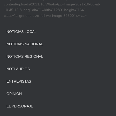
content/uploads/2021/10/WhatsApp-Image-2021-10-08-at-
10.45.12-8.jpeg” alt=”” width=”1280″ height=”164″
class=”alignnone size-full wp-image-32500″ /></a>
NOTICIAS LOCAL
NOTICIAS NACIONAL
NOTICIAS REGIONAL
NOTI AUDIOS
ENTREVISTAS
OPINIÓN
EL PERSONAJE