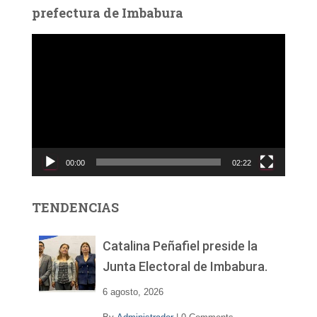
prefectura de Imbabura
R
e
p
r
o
d
u
c
00:00
02:22
t
o
r
TENDENCIAS
d
e
v
Catalina Peñafiel preside la
í
Junta Electoral de Imbabura.
d
e
6 agosto, 2026
o