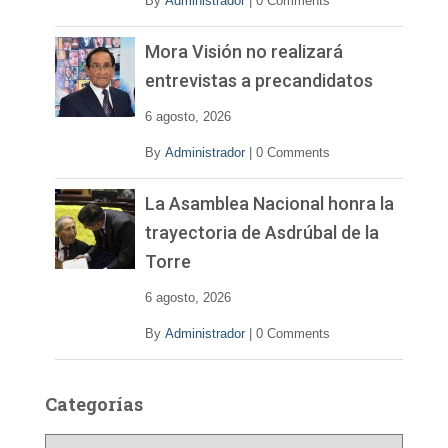
By
Administrador
|
0 Comments
Mora Visión no realizará
entrevistas a precandidatos
6 agosto, 2026
By
Administrador
|
0 Comments
La Asamblea Nacional honra la
trayectoria de Asdrúbal de la
Torre
6 agosto, 2026
By
Administrador
|
0 Comments
Categorías
C