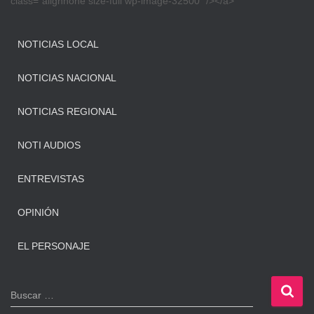
class=”alignnone size-full wp-image-32500″ /></a>
NOTICIAS LOCAL
NOTICIAS NACIONAL
NOTICIAS REGIONAL
NOTI AUDIOS
ENTREVISTAS
OPINIÓN
EL PERSONAJE
B
Buscar …
u