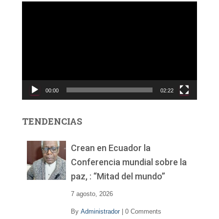
R
e
p
r
o
d
u
c
00:00
02:22
t
o
r
TENDENCIAS
d
e
v
Crean en Ecuador la
í
Conferencia mundial sobre la
d
paz, : “Mitad del mundo”
e
o
7 agosto, 2026
By
Administrador
|
0 Comments