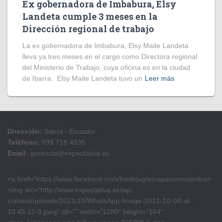
Ex gobernadora de Imbabura, Elsy
Landeta cumple 3 meses en la
Dirección regional de trabajo
La ex gobernadora de Imbabura, Elsy Maite Landeta
lleva ya tres meses en el cargo como Directora regional
del Ministerio de Trabajo, cuya oficina es en la ciudad
de Ibarra. Elsy Maite Landeta tuvo un
Leer más
Dirección:
Ibarra - Ecuador
Teléfono:
099 718 4835
Email:
gerencia@expectativa.ec
<a href=”https://www.facebook.com/hashtag/emapasomostodos>
<img src=”http://www.expectativa.ec/wp-
content/uploads/2021/10/WhatsApp-Image-2021-10-08-at-
10.45.12-8.jpeg” alt=”” width=”1280″ height=”164″