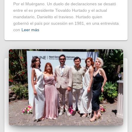
Por el Muérgano. Un duelo de declaraciones se desató
entre el ex presidente Tiovaldo Hurtado y el actual
mandatario, Danielito el travieso. Hurtado quien
gobernó el país por sucesión en 1981, en una entrevista
con
Leer más