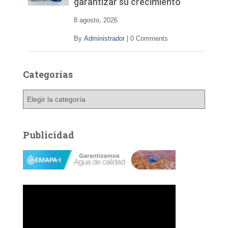
garantizar su crecimiento
e
o
8 agosto, 2026
By
Administrador
|
0 Comments
Categorías
C
a
t
e
Publicidad
g
o
r
í
a
s