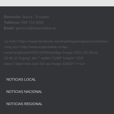
Dirección:
Ibarra - Ecuador
Teléfono:
099 718 4835
Email:
gerencia@expectativa.ec
<a href=”https://www.facebook.com/hashtag/emapasomostodos>
<img src=”http://www.expectativa.ec/wp-
content/uploads/2021/10/WhatsApp-Image-2021-10-08-at-
10.45.12-8.jpeg” alt=”” width=”1280″ height=”164″
class=”alignnone size-full wp-image-32500″ /></a>
NOTICIAS LOCAL
NOTICIAS NACIONAL
NOTICIAS REGIONAL