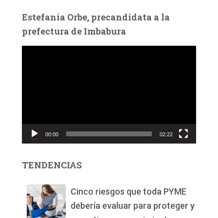
Estefanía Orbe, precandidata a la
prefectura de Imbabura
R
e
p
r
o
d
u
c
00:00
02:22
t
o
r
TENDENCIAS
d
e
v
Cinco riesgos que toda PYME
í
debería evaluar para proteger y
d