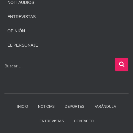
NOTI AUDIOS
ENTREVISTAS
OPINIÓN
EL PERSONAJE
B
Buscar …
u
s
c
a
r
:
INICIO
NOTICIAS
DEPORTES
FARÁNDULA
ENTREVISTAS
CONTACTO