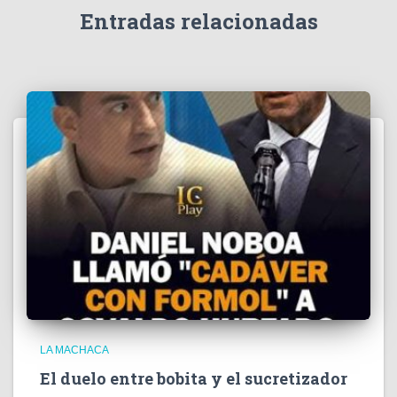
e
Entradas relacionadas
o
LA MACHACA
El duelo entre bobita y el sucretizador