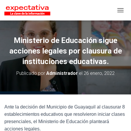
CAMB
Ministerio de Educación sigue
acciones legales por clausura de
instituciones educativas.
Publicado por
Administrador
el
26 enero, 2022
Ante la decisión del Municipio de Guayaquil al clausurar 8
establecimientos educativos que resolvieron iniciar clases
presenciales, el Ministerio de Educación planteará
acciones legales.