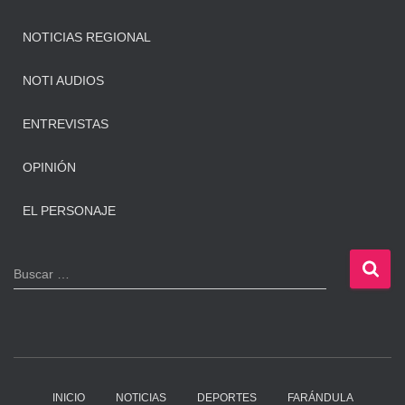
NOTICIAS REGIONAL
NOTI AUDIOS
ENTREVISTAS
OPINIÓN
EL PERSONAJE
B
Buscar …
u
s
c
a
r
:
INICIO
NOTICIAS
DEPORTES
FARÁNDULA