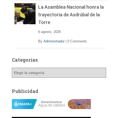
La Asamblea Nacional honra la
trayectoria de Asdrúbal de la
Torre
6 agosto, 2026
By
Administrador
|
0 Comments
Categorías
C
a
t
e
Publicidad
g
o
r
í
a