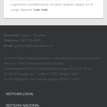
organismo constitucional, es decir quieren seguir en el
cargo algunos
Leer más
Dirección:
Ibarra - Ecuador
Teléfono:
099 718 4835
Email:
gerencia@expectativa.ec
<a href=”https://www.facebook.com/hashtag/emapasomostodos>
<img src=”http://www.expectativa.ec/wp-
content/uploads/2021/10/WhatsApp-Image-2021-10-08-at-
10.45.12-8.jpeg” alt=”” width=”1280″ height=”164″
class=”alignnone size-full wp-image-32500″ /></a>
NOTICIAS LOCAL
NOTICIAS NACIONAL