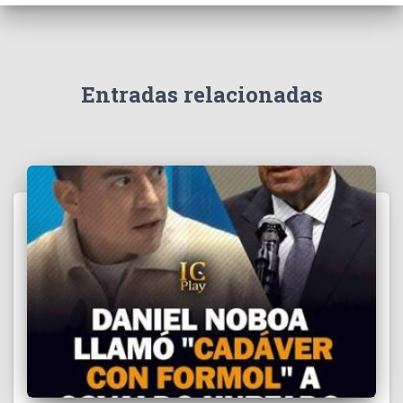
e
v
í
d
e
Entradas relacionadas
o