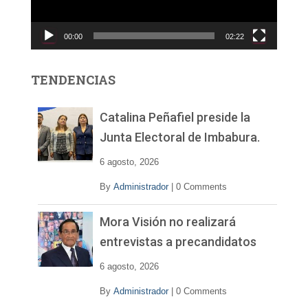
u
c
00:00
02:22
t
o
r
TENDENCIAS
d
e
v
Catalina Peñafiel preside la
í
Junta Electoral de Imbabura.
d
e
6 agosto, 2026
o
By
Administrador
|
0 Comments
Mora Visión no realizará
entrevistas a precandidatos
6 agosto, 2026
By
Administrador
|
0 Comments