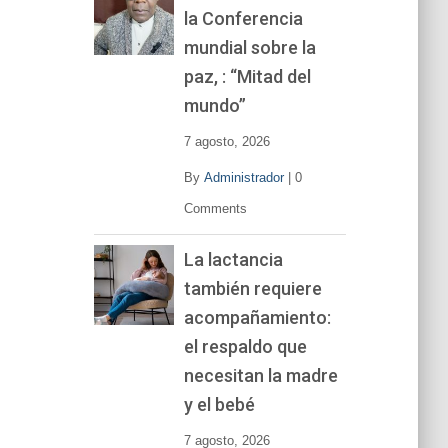
la Conferencia
e
v
mundial sobre la
í
paz, : “Mitad del
d
mundo”
e
o
7 agosto, 2026
By
Administrador
|
0
Comments
La lactancia
también requiere
acompañamiento:
el respaldo que
necesitan la madre
y el bebé
7 agosto, 2026