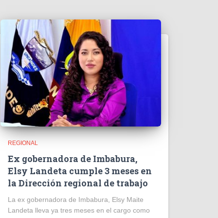
o
REGIONAL
Ex gobernadora de Imbabura,
Elsy Landeta cumple 3 meses en
la Dirección regional de trabajo
La ex gobernadora de Imbabura, Elsy Maite
Landeta lleva ya tres meses en el cargo como