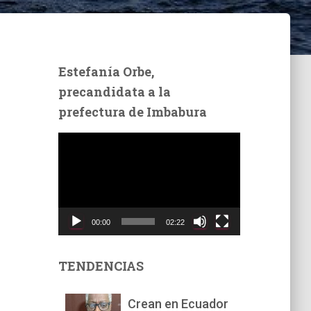
Estefanía Orbe,
precandidata a la
prefectura de Imbabura
R
e
p
r
o
d
00:00
02:22
u
c
t
TENDENCIAS
o
r
Crean en Ecuador
d