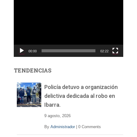
e
p
r
o
d
u
c
00:00
02:22
t
o
r
TENDENCIAS
d
e
v
Policía detuvo a organización
í
delictiva dedicada al robo en
d
Ibarra.
e
o
9 agosto, 2026
By
Administrador
|
0 Comments