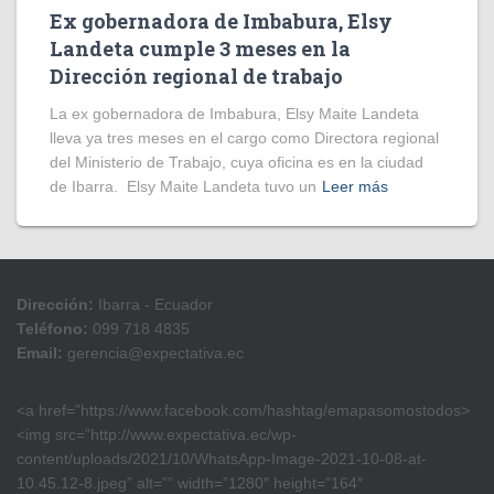
Ex gobernadora de Imbabura, Elsy
Landeta cumple 3 meses en la
Dirección regional de trabajo
La ex gobernadora de Imbabura, Elsy Maite Landeta
lleva ya tres meses en el cargo como Directora regional
del Ministerio de Trabajo, cuya oficina es en la ciudad
de Ibarra. Elsy Maite Landeta tuvo un
Leer más
Dirección:
Ibarra - Ecuador
Teléfono:
099 718 4835
Email:
gerencia@expectativa.ec
<a href=”https://www.facebook.com/hashtag/emapasomostodos>
<img src=”http://www.expectativa.ec/wp-
content/uploads/2021/10/WhatsApp-Image-2021-10-08-at-
10.45.12-8.jpeg” alt=”” width=”1280″ height=”164″