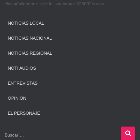
class=”alignnone size-full wp-image-32500″ /></a>
NOTICIAS LOCAL
NOTICIAS NACIONAL
NOTICIAS REGIONAL
NOTI AUDIOS
ENTREVISTAS
OPINIÓN
EL PERSONAJE
B
Buscar …
u