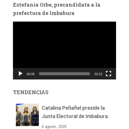
Estefanía Orbe, precandidata a la
prefectura de Imbabura
R
e
p
r
o
d
u
c
00:00
02:22
t
o
r
TENDENCIAS
d
e
v
Catalina Peñafiel preside la
í
Junta Electoral de Imbabura.
d
e
6 agosto, 2026