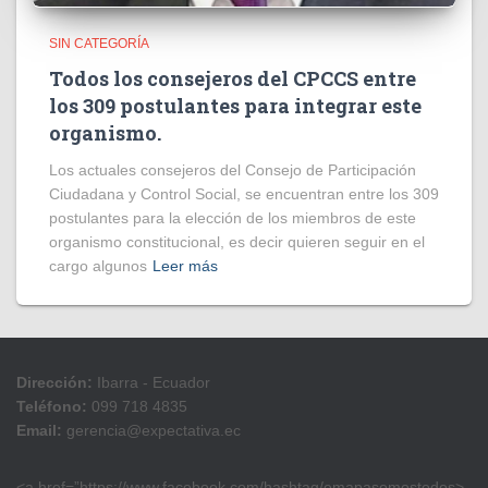
SIN CATEGORÍA
Todos los consejeros del CPCCS entre
los 309 postulantes para integrar este
organismo.
Los actuales consejeros del Consejo de Participación
Ciudadana y Control Social, se encuentran entre los 309
postulantes para la elección de los miembros de este
organismo constitucional, es decir quieren seguir en el
cargo algunos
Leer más
Dirección:
Ibarra - Ecuador
Teléfono:
099 718 4835
Email:
gerencia@expectativa.ec
<a href=”https://www.facebook.com/hashtag/emapasomostodos>