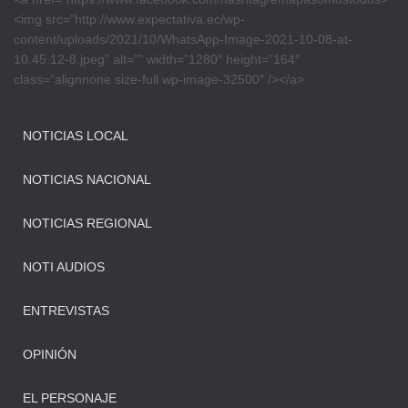
<img src=”http://www.expectativa.ec/wp-
content/uploads/2021/10/WhatsApp-Image-2021-10-08-at-
10.45.12-8.jpeg” alt=”” width=”1280″ height=”164″
class=”alignnone size-full wp-image-32500″ /></a>
NOTICIAS LOCAL
NOTICIAS NACIONAL
NOTICIAS REGIONAL
NOTI AUDIOS
ENTREVISTAS
OPINIÓN
EL PERSONAJE