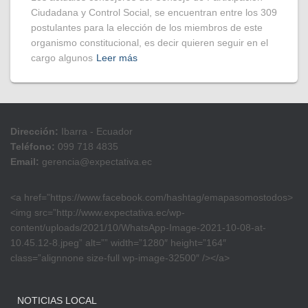
Ciudadana y Control Social, se encuentran entre los 309
postulantes para la elección de los miembros de este
organismo constitucional, es decir quieren seguir en el
cargo algunos
Leer más
Dirección:
Ibarra - Ecuador
Teléfono:
099 718 4835
Email:
gerencia@expectativa.ec
<a href=”https://www.facebook.com/hashtag/emapasomostodos>
<img src=”http://www.expectativa.ec/wp-
content/uploads/2021/10/WhatsApp-Image-2021-10-08-at-
10.45.12-8.jpeg” alt=”” width=”1280″ height=”164″
class=”alignnone size-full wp-image-32500″ /></a>
NOTICIAS LOCAL