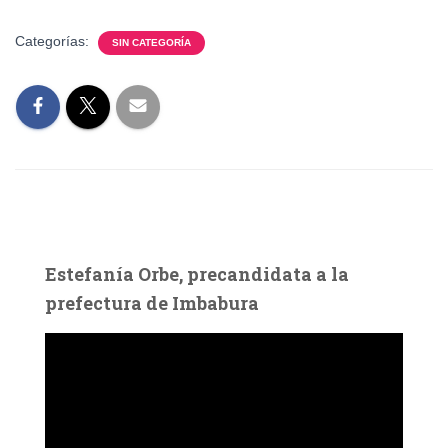
Categorías:
SIN CATEGORÍA
Estefanía Orbe, precandidata a la
prefectura de Imbabura
R
e
p
r
o