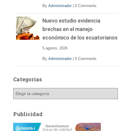
By
Administrador
|
0 Comments
Nuevo estudio evidencia
brechas en el manejo
económico de los ecuatorianos
5 agosto, 2026
By
Administrador
|
0 Comments
Categorías
C
a
t
e
Publicidad
g
o
r