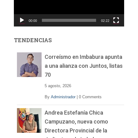
d
u
c
00:00
02:22
t
o
r
TENDENCIAS
d
e
v
Correísmo en Imbabura apunta
í
a una alianza con Juntos, listas
d
70
e
o
5 agosto, 2026
By
Administrador
|
0 Comments
Andrea Estefanía Chica
Campuzano, nueva como
Directora Provincial de la