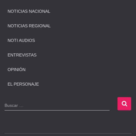
NOTICIAS NACIONAL
NOTICIAS REGIONAL
NOTI AUDIOS
ENTREVISTAS
OPINIÓN
EL PERSONAJE
B
Buscar …
u
s
c
a