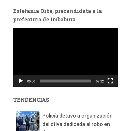
Estefanía Orbe, precandidata a la
prefectura de Imbabura
R
e
p
r
o
d
u
c
00:00
02:22
t
o
r
TENDENCIAS
d
e
v
Policía detuvo a organización
í
delictiva dedicada al robo en
d