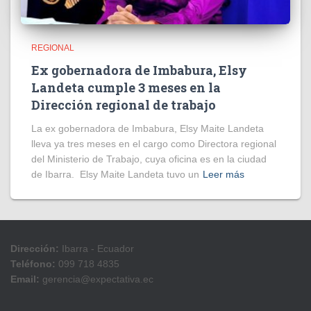
REGIONAL
Ex gobernadora de Imbabura, Elsy
Landeta cumple 3 meses en la
Dirección regional de trabajo
La ex gobernadora de Imbabura, Elsy Maite Landeta
lleva ya tres meses en el cargo como Directora regional
del Ministerio de Trabajo, cuya oficina es en la ciudad
de Ibarra. Elsy Maite Landeta tuvo un
Leer más
Dirección:
Ibarra - Ecuador
Teléfono:
099 718 4835
Email:
gerencia@expectativa.ec