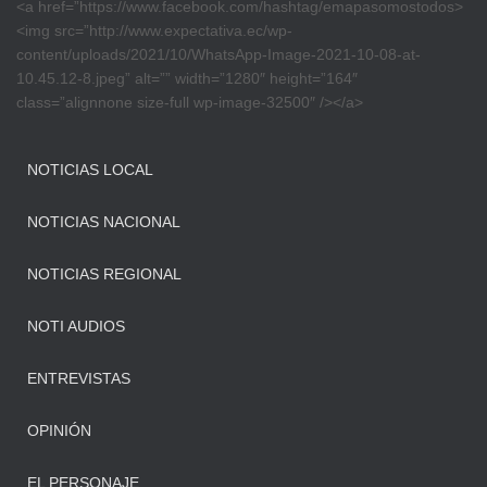
<a href=”https://www.facebook.com/hashtag/emapasomostodos>
<img src=”http://www.expectativa.ec/wp-
content/uploads/2021/10/WhatsApp-Image-2021-10-08-at-
10.45.12-8.jpeg” alt=”” width=”1280″ height=”164″
class=”alignnone size-full wp-image-32500″ /></a>
NOTICIAS LOCAL
NOTICIAS NACIONAL
NOTICIAS REGIONAL
NOTI AUDIOS
ENTREVISTAS
OPINIÓN
EL PERSONAJE