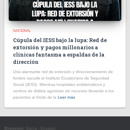
NACIONAL
Cúpula del IESS bajo la lupa: Red de
extorsión y pagos millonarios a
clínicas fantasma a espaldas de la
dirección
​Una alarmante red de extorsión y direccionamiento de
fondos sacude al Instituto Ecuatoriano de Seguridad
Social (IESS). Mientras hospitales emblemáticos y
centros de diálisis agonizan sin recursos llevando a los
pacientes al límite de la
Leer más
Dirección:
Ibarra - Ecuador