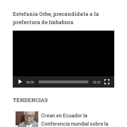
Estefanía Orbe, precandidata a la
prefectura de Imbabura
R
e
p
r
o
d
u
c
00:00
02:22
t
o
r
TENDENCIAS
d
e
v
Crean en Ecuador la
í
Conferencia mundial sobre la