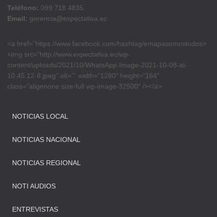
Teléfono:
099 718 4835
Email:
gerencia@expectativa.ec
<a href=”https://www.facebook.com/hashtag/emapasomostodos>
<img src=”http://www.expectativa.ec/wp-
content/uploads/2021/10/WhatsApp-Image-2021-10-08-at-
10.45.12-8.jpeg” alt=”” width=”1280″ height=”164″
class=”alignnone size-full wp-image-32500″ /></a>
NOTICIAS LOCAL
NOTICIAS NACIONAL
NOTICIAS REGIONAL
NOTI AUDIOS
ENTREVISTAS