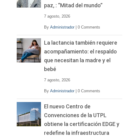
d
paz, : “Mitad del mundo”
e
o
7 agosto, 2026
By
Administrador
|
0 Comments
La lactancia también requiere
acompañamiento: el respaldo
que necesitan la madre y el
bebé
7 agosto, 2026
By
Administrador
|
0 Comments
El nuevo Centro de
Convenciones de la UTPL
obtiene la certificación EDGE y
redefine la infraestructura