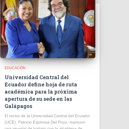
EDUCACIÓN
Universidad Central del
Ecuador define hoja de ruta
académica para la próxima
apertura de su sede en las
Galápagos
El rector de la Universidad Central del Ecuador
(UCE), Patricio Espinosa Del Pozo, mantuvo
una reunión de trabajo con la alcaldesa de