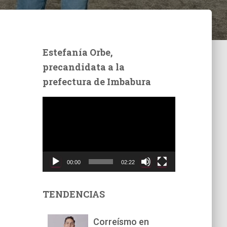
Estefanía Orbe,
precandidata a la
prefectura de Imbabura
R
e
p
r
o
d
00:00
02:22
u
c
t
TENDENCIAS
o
r
Correísmo en
d