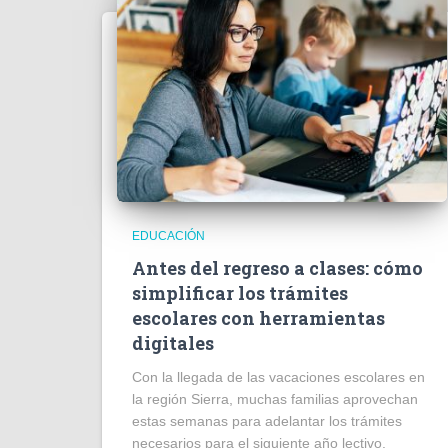
EDUCACIÓN
Antes del regreso a clases: cómo
simplificar los trámites
escolares con herramientas
digitales
Con la llegada de las vacaciones escolares en
la región Sierra, muchas familias aprovechan
estas semanas para adelantar los trámites
necesarios para el siguiente año lectivo.