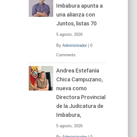
Imbabura apunta a
e
v
una alianza con
í
Juntos, listas 70
d
e
5 agosto, 2026
o
By
Administrador
|
0
Comments
Andrea Estefanía
Chica Campuzano,
nueva como
Directora Provincial
de la Judicatura de
Imbabura,
5 agosto, 2026
By
Administrador
|
0