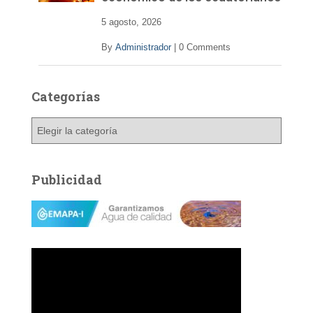
5 agosto, 2026
By
Administrador
|
0 Comments
Categorías
C
a
t
e
Publicidad
g
o
r
í
a
s