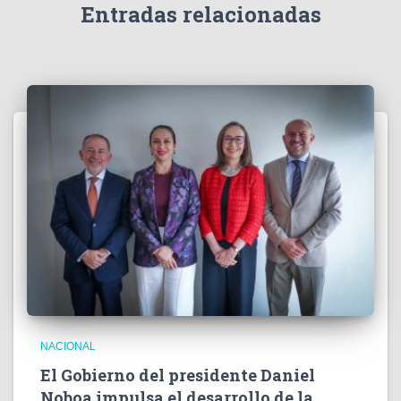
e
Entradas relacionadas
o
NACIONAL
El Gobierno del presidente Daniel
Noboa impulsa el desarrollo de la