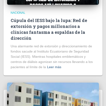
NACIONAL
Cúpula del IESS bajo la lupa: Red de
extorsión y pagos millonarios a
clínicas fantasma a espaldas de la
dirección
​Una alarmante red de extorsión y direccionamiento de
fondos sacude al Instituto Ecuatoriano de Seguridad
Social (IESS). Mientras hospitales emblemáticos y
centros de diálisis agonizan sin recursos llevando a los
pacientes al límite de la
Leer más