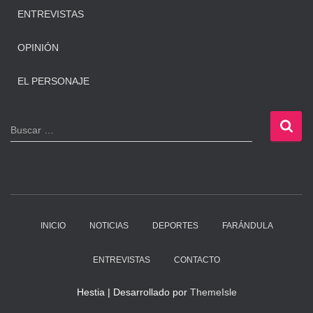
ENTREVISTAS
OPINIÓN
EL PERSONAJE
B
Buscar …
u
s
c
a
r
:
INICIO
NOTICIAS
DEPORTES
FARÁNDULA
ENTREVISTAS
CONTACTO
Hestia | Desarrollado por
ThemeIsle