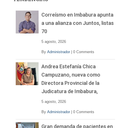
d
e
v
Correísmo en Imbabura apunta
í
a una alianza con Juntos, listas
d
70
e
o
5 agosto, 2026
By
Administrador
|
0 Comments
Andrea Estefanía Chica
Campuzano, nueva como
Directora Provincial de la
Judicatura de Imbabura,
5 agosto, 2026
By
Administrador
|
0 Comments
Gran demanda de pacientes en