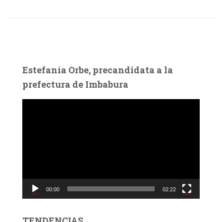
Estefanía Orbe, precandidata a la
prefectura de Imbabura
R
e
p
r
o
d
u
c
00:00
02:22
t
o
r
TENDENCIAS