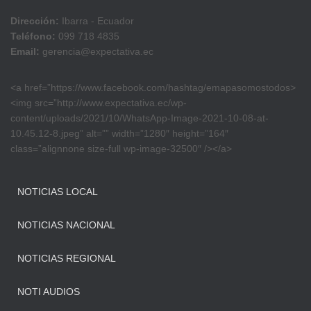
Dirección:
Ibarra - Ecuador
Teléfono:
099 718 4835
Email:
gerencia@expectativa.ec
<a href=”https://www.facebook.com/hashtag/emapasomostodos>
<img src=”http://www.expectativa.ec/wp-
content/uploads/2021/10/WhatsApp-Image-2021-10-08-at-
10.45.12-8.jpeg” alt=”” width=”1280″ height=”164″
class=”alignnone size-full wp-image-32500″ /></a>
NOTICIAS LOCAL
NOTICIAS NACIONAL
NOTICIAS REGIONAL
NOTI AUDIOS