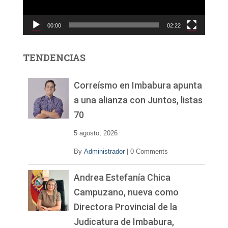
u
c
00:00
02:22
t
o
r
TENDENCIAS
d
e
v
Correísmo en Imbabura apunta
í
a una alianza con Juntos, listas
d
70
e
o
5 agosto, 2026
By
Administrador
|
0 Comments
Andrea Estefanía Chica
Campuzano, nueva como
Directora Provincial de la
Judicatura de Imbabura,