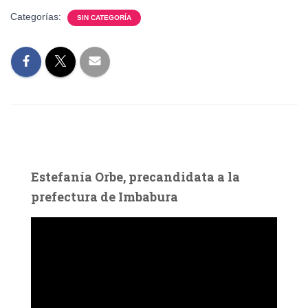
Categorías:
SIN CATEGORÍA
Estefanía Orbe, precandidata a la
prefectura de Imbabura
R
e
p
r
o
d