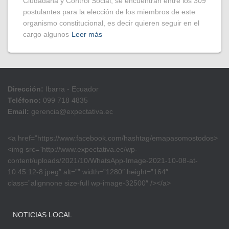
Ciudadana y Control Social, se encuentran entre los 309
postulantes para la elección de los miembros de este
organismo constitucional, es decir quieren seguir en el
cargo algunos
Leer más
Dirección:
Ibarra - Ecuador
Teléfono:
099 718 4835
Email:
gerencia@expectativa.ec
<a href=”https://www.facebook.com/hashtag/emapasomostodos>
<img src=”http://www.expectativa.ec/wp-
content/uploads/2021/10/WhatsApp-Image-2021-10-08-at-
10.45.12-8.jpeg” alt=”” width=”1280″ height=”164″
class=”alignnone size-full wp-image-32500″ /></a>
NOTICIAS LOCAL