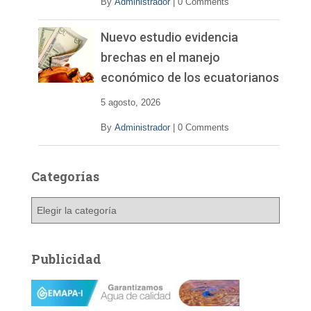
By
Administrador
|
0 Comments
Nuevo estudio evidencia
brechas en el manejo
económico de los ecuatorianos
5 agosto, 2026
By
Administrador
|
0 Comments
Categorías
C
a
t
e
Publicidad
g
o
r