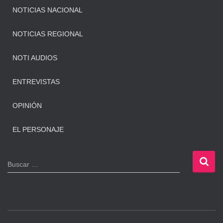
NOTICIAS NACIONAL
NOTICIAS REGIONAL
NOTI AUDIOS
ENTREVISTAS
OPINIÓN
EL PERSONAJE
B
Buscar …
u
s
c
a
r