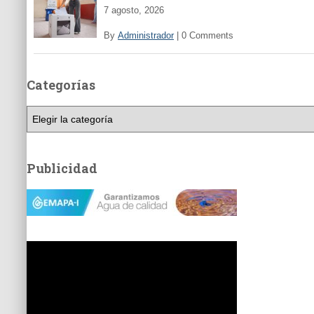
7 agosto, 2026
By
Administrador
|
0 Comments
Categorías
C
a
t
e
Publicidad
g
o
r
í
a
s