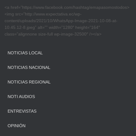
<a href=”https://www.facebook.com/hashtag/emapasomostodos>
<img src=”http://www.expectativa.ec/wp-
content/uploads/2021/10/WhatsApp-Image-2021-10-08-at-
10.45.12-8.jpeg” alt=”” width=”1280″ height=”164″
class=”alignnone size-full wp-image-32500″ /></a>
NOTICIAS LOCAL
NOTICIAS NACIONAL
NOTICIAS REGIONAL
NOTI AUDIOS
ENTREVISTAS
OPINIÓN