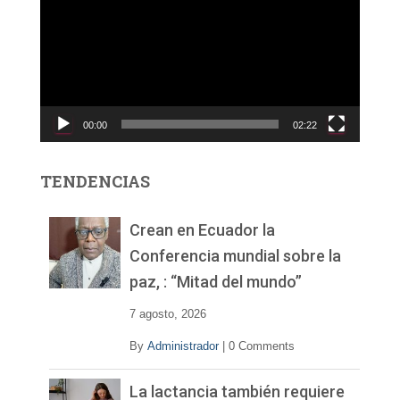
p
r
o
d
u
c
00:00
02:22
t
o
r
TENDENCIAS
d
e
v
Crean en Ecuador la
í
Conferencia mundial sobre la
d
paz, : “Mitad del mundo”
e
o
7 agosto, 2026
By
Administrador
|
0 Comments
La lactancia también requiere