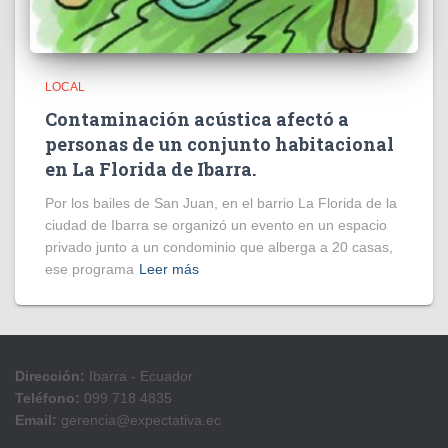
LOCAL
Contaminación acústica afectó a
personas de un conjunto habitacional
en La Florida de Ibarra.
Por los bailes de San Juan, en el barrio La Florida de la
ciudad de Ibarra se organizó un evento en un espacio
privado junto a un condominio que alberga a 20 casas,
ese programa
Leer más
Dirección:
Ibarra - Ecuador
Teléfono:
099 718 4835
Email:
gerencia@expectativa.ec