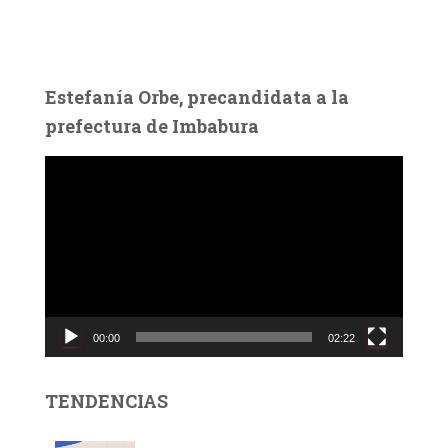
Estefanía Orbe, precandidata a la
prefectura de Imbabura
R
e
p
r
o
d
u
c
00:00
02:22
t
o
r
TENDENCIAS
d
e