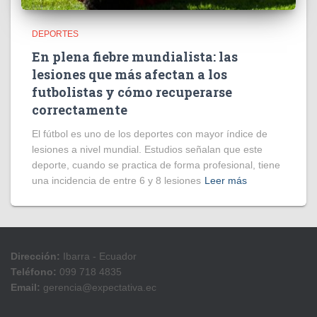
DEPORTES
En plena fiebre mundialista: las
lesiones que más afectan a los
futbolistas y cómo recuperarse
correctamente
El fútbol es uno de los deportes con mayor índice de
lesiones a nivel mundial. Estudios señalan que este
deporte, cuando se practica de forma profesional, tiene
una incidencia de entre 6 y 8 lesiones
Leer más
Dirección:
Ibarra - Ecuador
Teléfono:
099 718 4835
Email:
gerencia@expectativa.ec