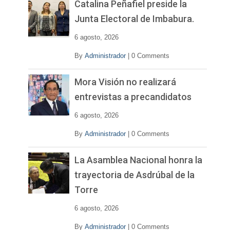
v
Catalina Peñafiel preside la
í
Junta Electoral de Imbabura.
d
e
6 agosto, 2026
o
By
Administrador
|
0 Comments
Mora Visión no realizará
entrevistas a precandidatos
6 agosto, 2026
By
Administrador
|
0 Comments
La Asamblea Nacional honra la
trayectoria de Asdrúbal de la
Torre
6 agosto, 2026
By
Administrador
|
0 Comments