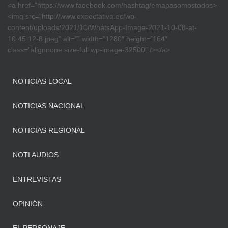
<a href=”https://www.facebook.com/hashtag/emapasomostodos>
<img src=”http://www.expectativa.ec/wp-
content/uploads/2021/10/WhatsApp-Image-2021-10-08-at-
10.45.12-8.jpeg” alt=”” width=”1280″ height=”164″
class=”alignnone size-full wp-image-32500″ /></a>
NOTICIAS LOCAL
NOTICIAS NACIONAL
NOTICIAS REGIONAL
NOTI AUDIOS
ENTREVISTAS
OPINIÓN