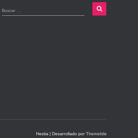
B
Buscar …
u
s
c
a
r
:
Hestia | Desarrollado por
ThemeIsle