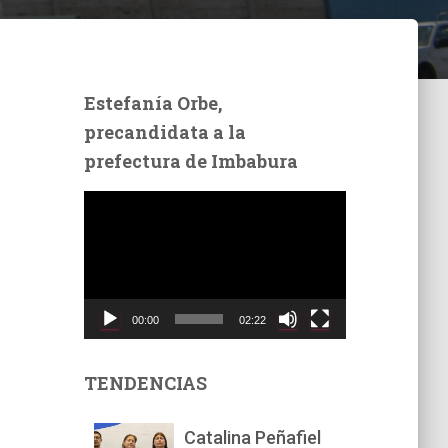
Estefanía Orbe,
precandidata a la
prefectura de Imbabura
R
e
p
r
o
d
00:00
02:22
u
c
t
TENDENCIAS
o
r
Catalina Peñafiel
d