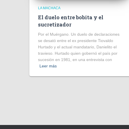
LA MACHACA
El duelo entre bobita y el
sucretizador
Por el Muérgano. Un duelo de declaraciones
se desató entre el ex presidente Tiovaldo
Hurtado y el actual mandatario, Danielito el
travieso. Hurtado quien gobernó el país por
sucesión en 1981, en una entrevista con
Leer más