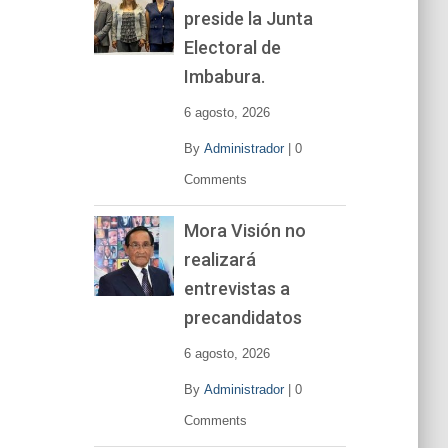
preside la Junta
e
v
Electoral de
í
Imbabura.
d
e
6 agosto, 2026
o
By
Administrador
|
0
Comments
Mora Visión no
realizará
entrevistas a
precandidatos
6 agosto, 2026
By
Administrador
|
0
Comments