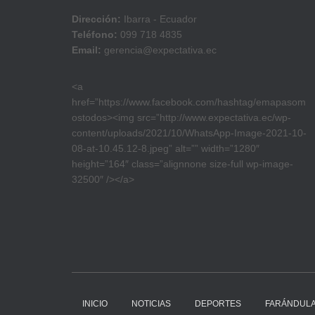
Dirección:
Ibarra - Ecuador
Teléfono:
099 718 4835
Email:
gerencia@expectativa.ec
<a
href=”https://www.facebook.com/hashtag/emapasom
ostodos><img src=”http://www.expectativa.ec/wp-
content/uploads/2021/10/WhatsApp-Image-2021-10-
08-at-10.45.12-8.jpeg” alt=”” width=”1280″
height=”164″ class=”alignnone size-full wp-image-
32500″ /></a>
INICIO
NOTICIAS
DEPORTES
FARÁNDUL