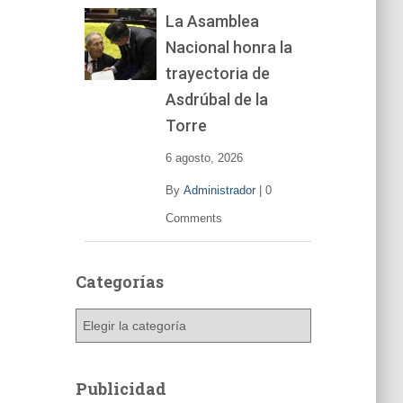
La Asamblea
Nacional honra la
trayectoria de
Asdrúbal de la
Torre
6 agosto, 2026
By
Administrador
|
0
Comments
Categorías
C
a
t
e
Publicidad
g