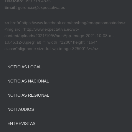
Teléfono:
099 718 4835
Email:
gerencia@expectativa.ec
<a href=”https://www.facebook.com/hashtag/emapasomostodos>
<img src=”http://www.expectativa.ec/wp-
content/uploads/2021/10/WhatsApp-Image-2021-10-08-at-
10.45.12-8.jpeg” alt=”” width=”1280″ height=”164″
class=”alignnone size-full wp-image-32500″ /></a>
NOTICIAS LOCAL
NOTICIAS NACIONAL
NOTICIAS REGIONAL
NOTI AUDIOS
ENTREVISTAS