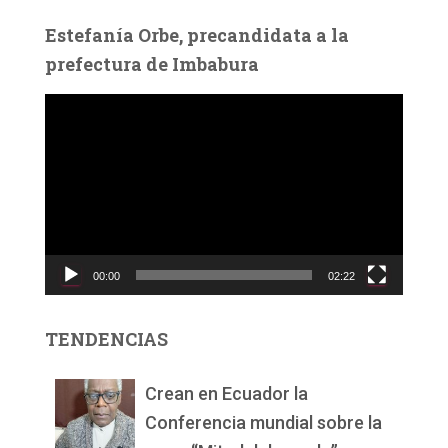
Estefanía Orbe, precandidata a la
prefectura de Imbabura
R
e
p
r
o
d
u
c
00:00
02:22
t
o
r
TENDENCIAS
d
e
v
Crean en Ecuador la
í
Conferencia mundial sobre la
d