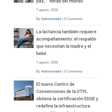
paz, : “Mitad del mundo”
e
o
7 agosto, 2026
By
Administrador
|
0 Comments
La lactancia también requiere
acompañamiento: el respaldo
que necesitan la madre y el
bebé
7 agosto, 2026
By
Administrador
|
0 Comments
El nuevo Centro de
Convenciones de la UTPL
obtiene la certificación EDGE y
redefine la infraestructura