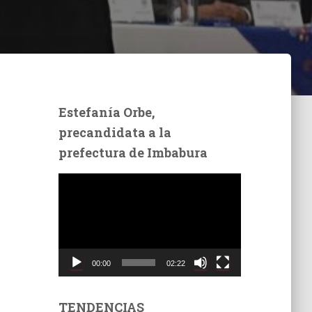
Estefanía Orbe,
precandidata a la
prefectura de Imbabura
R
e
p
r
o
d
00:00
02:22
u
c
t
TENDENCIAS