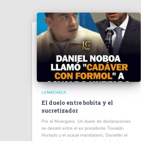
LA MACHACA
El duelo entre bobita y el
sucretizador
Por el Muérgano. Un duelo de declaraciones
se desató entre el ex presidente Tiovaldo
Hurtado y el actual mandatario, Danielito el