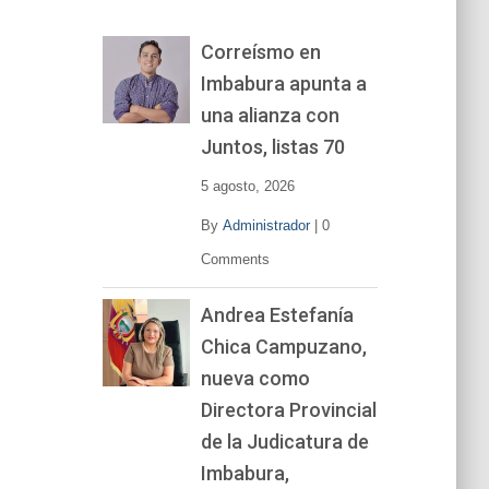
o
r
Correísmo en
d
Imbabura apunta a
e
v
una alianza con
í
Juntos, listas 70
d
e
5 agosto, 2026
o
By
Administrador
|
0
Comments
Andrea Estefanía
Chica Campuzano,
nueva como
Directora Provincial
de la Judicatura de
Imbabura,