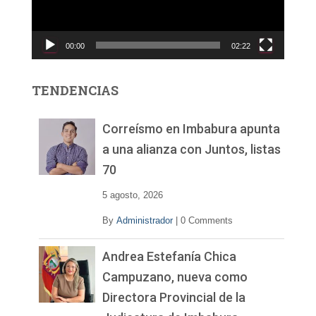
d
u
c
00:00
02:22
t
o
r
TENDENCIAS
d
e
v
Correísmo en Imbabura apunta
í
a una alianza con Juntos, listas
d
70
e
o
5 agosto, 2026
By
Administrador
|
0 Comments
Andrea Estefanía Chica
Campuzano, nueva como
Directora Provincial de la