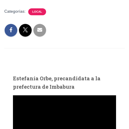
Categorías:
LOCAL
Estefanía Orbe, precandidata a la
prefectura de Imbabura
R
e
p
r
o