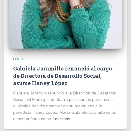
LOCAL
Gabriela Jaramillo renunció al cargo
de Directora de Desarrollo Social,
asume Haney López
Gabriela Jaramillo renunció a la Dirección de Desarrollo
Social del Municipio de Ibarra por asuntos personales,
el alcalde decidió nombrar en su reemplazo a la
periodista Haney López. María Gabriela Jaramillo se ha
desempeñado como
Leer más