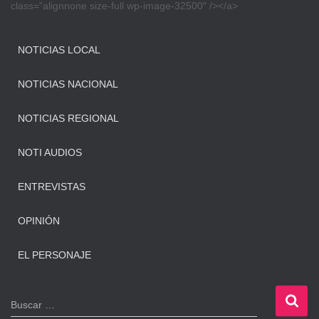
class=”alignnone size-full wp-image-32500″ /></a>
NOTICIAS LOCAL
NOTICIAS NACIONAL
NOTICIAS REGIONAL
NOTI AUDIOS
ENTREVISTAS
OPINIÓN
EL PERSONAJE
B
Buscar …
u