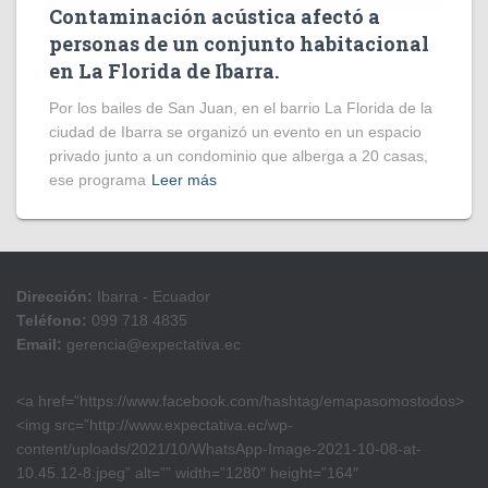
Contaminación acústica afectó a
personas de un conjunto habitacional
en La Florida de Ibarra.
Por los bailes de San Juan, en el barrio La Florida de la
ciudad de Ibarra se organizó un evento en un espacio
privado junto a un condominio que alberga a 20 casas,
ese programa
Leer más
Dirección:
Ibarra - Ecuador
Teléfono:
099 718 4835
Email:
gerencia@expectativa.ec
<a href=”https://www.facebook.com/hashtag/emapasomostodos>
<img src=”http://www.expectativa.ec/wp-
content/uploads/2021/10/WhatsApp-Image-2021-10-08-at-
10.45.12-8.jpeg” alt=”” width=”1280″ height=”164″