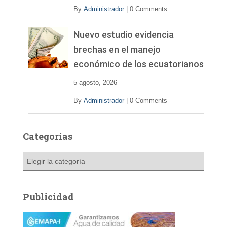
By
Administrador
|
0 Comments
Nuevo estudio evidencia
brechas en el manejo
económico de los ecuatorianos
5 agosto, 2026
By
Administrador
|
0 Comments
Categorías
C
a
t
e
Publicidad
g
o
r