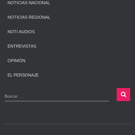
NOTICIAS NACIONAL
NOTICIAS REGIONAL
NOTI AUDIOS
ENTREVISTAS
OPINIÓN
EL PERSONAJE
B
Buscar …
u
s
c
a
r
: