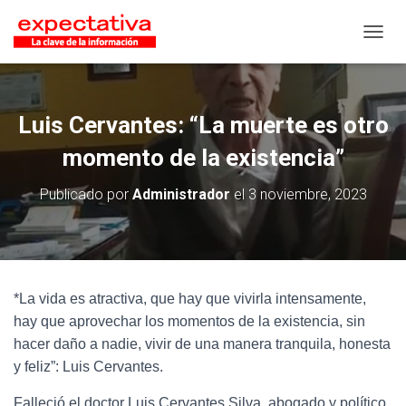
CAMB
Luis Cervantes: “La muerte es otro
momento de la existencia”
Publicado por
Administrador
el
3 noviembre, 2023
*La vida es atractiva, que hay que vivirla intensamente,
hay que aprovechar los momentos de la existencia, sin
hacer daño a nadie, vivir de una manera tranquila, honesta
y feliz”: Luis Cervantes.
Falleció el doctor Luis Cervantes Silva, abogado y político