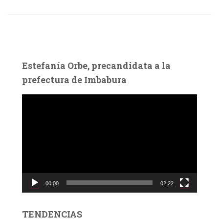
Estefanía Orbe, precandidata a la
prefectura de Imbabura
R
e
p
r
o
d
u
c
00:00
02:22
t
o
r
TENDENCIAS
d