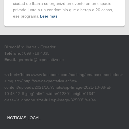
ciudad de Ibarra se organizó un evento en un espacio
privado junto a un condominio que alberga a 20 casas,
ese programa
Leer más
Dirección:
Ibarra - Ecuador
Teléfono:
099 718 4835
Email:
gerencia@expectativa.ec
<a href=”https://www.facebook.com/hashtag/emapasomostodos>
<img src=”http://www.expectativa.ec/wp-
content/uploads/2021/10/WhatsApp-Image-2021-10-08-at-
10.45.12-8.jpeg” alt=”” width=”1280″ height=”164″
class=”alignnone size-full wp-image-32500″ /></a>
NOTICIAS LOCAL