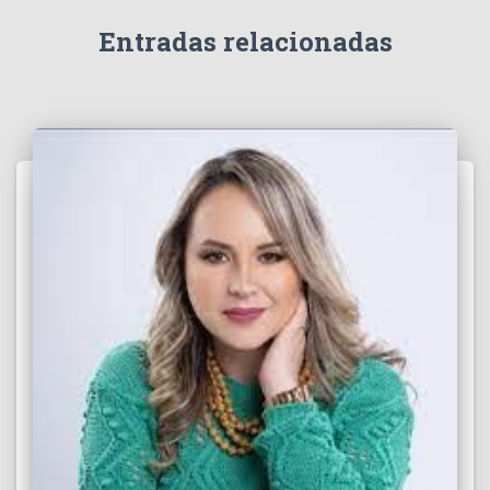
d
e
Entradas relacionadas
o