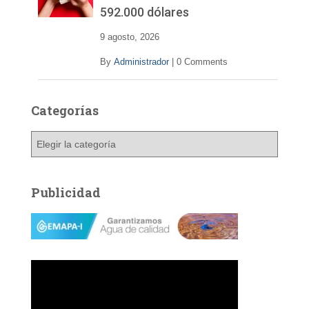
592.000 dólares
9 agosto, 2026
By
Administrador
|
0 Comments
Categorías
C
a
t
e
Publicidad
g
o
r
í
a
s