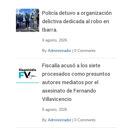
e
v
Policía detuvo a organización
í
delictiva dedicada al robo en
d
Ibarra.
e
o
9 agosto, 2026
By
Administrador
|
0 Comments
Fiscalía acusó a los siete
procesados como presuntos
autores mediatos por el
asesinato de Fernando
Villavicencio
9 agosto, 2026
By
Administrador
|
0 Comments