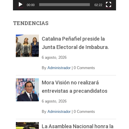
00:00
02:22
t
o
r
TENDENCIAS
d
e
v
Catalina Peñafiel preside la
í
Junta Electoral de Imbabura.
d
e
6 agosto, 2026
o
By
Administrador
|
0 Comments
Mora Visión no realizará
entrevistas a precandidatos
6 agosto, 2026
By
Administrador
|
0 Comments
La Asamblea Nacional honra la