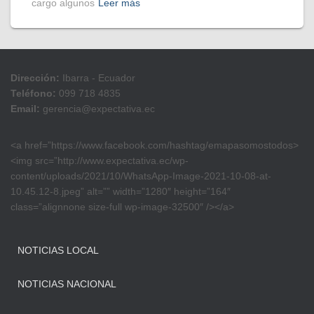
cargo algunos
Leer más
Dirección:
Ibarra - Ecuador
Teléfono:
099 718 4835
Email:
gerencia@expectativa.ec
<a href=”https://www.facebook.com/hashtag/emapasomostodos>
<img src=”http://www.expectativa.ec/wp-
content/uploads/2021/10/WhatsApp-Image-2021-10-08-at-
10.45.12-8.jpeg” alt=”” width=”1280″ height=”164″
class=”alignnone size-full wp-image-32500″ /></a>
NOTICIAS LOCAL
NOTICIAS NACIONAL