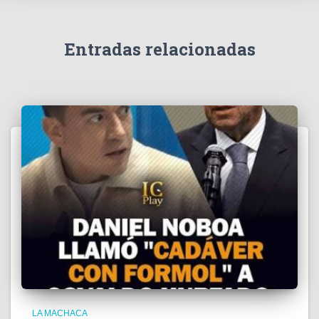
í
d
e
Entradas relacionadas
o
LA MACHACA