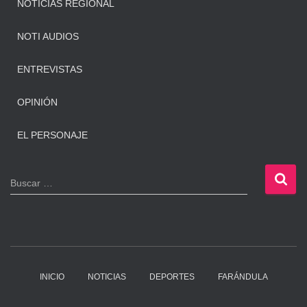
NOTICIAS REGIONAL
NOTI AUDIOS
ENTREVISTAS
OPINIÓN
EL PERSONAJE
B
Buscar …
u
s
c
a
r
:
INICIO
NOTICIAS
DEPORTES
FARÁNDULA