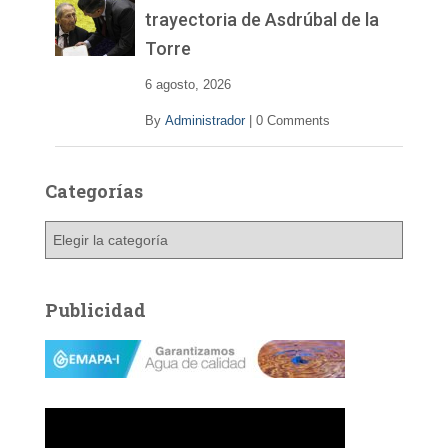
trayectoria de Asdrúbal de la
Torre
6 agosto, 2026
By
Administrador
|
0 Comments
Categorías
C
a
t
e
Publicidad
g
o
r
í
a
s