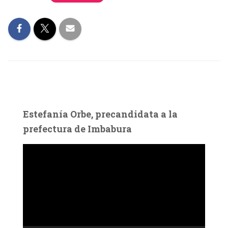
Estefanía Orbe, precandidata a la
prefectura de Imbabura
R
e
p
r
o
d
u
c