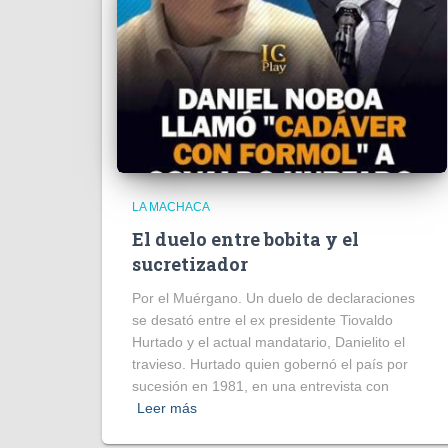
LA MACHACA
El duelo entre bobita y el
sucretizador
Por el Muérgano. Un duelo de declaraciones
se desató entre el ex presidente Tiovaldo
Hurtado y el actual mandatario, Danielito el
travieso. Hurtado quien gobernó el país por
sucesión en 1981, en una entrevista con
Leer más