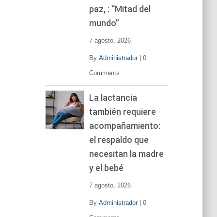
í
paz, : “Mitad del
d
mundo”
e
o
7 agosto, 2026
By
Administrador
|
0
Comments
La lactancia
también requiere
acompañamiento:
el respaldo que
necesitan la madre
y el bebé
7 agosto, 2026
By
Administrador
|
0