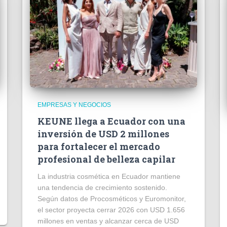
EMPRESAS Y NEGOCIOS
KEUNE llega a Ecuador con una
inversión de USD 2 millones
para fortalecer el mercado
profesional de belleza capilar
La industria cosmética en Ecuador mantiene
una tendencia de crecimiento sostenido.
Según datos de Procosméticos y Euromonitor,
el sector proyecta cerrar 2026 con USD 1.656
millones en ventas y alcanzar cerca de USD