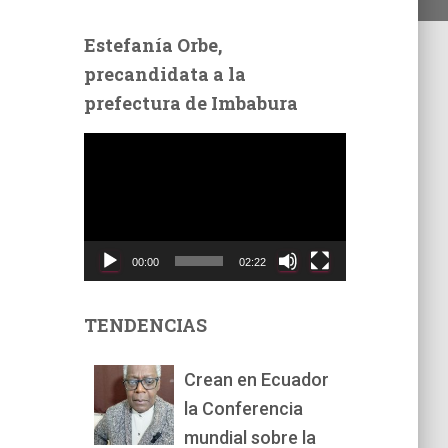
Estefanía Orbe,
precandidata a la
prefectura de Imbabura
R
e
p
r
o
d
00:00
02:22
u
c
t
TENDENCIAS
o
r
Crean en Ecuador
d
la Conferencia
e
v
mundial sobre la