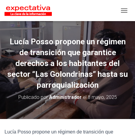
CAMB
Lucía Posso propone un régimen
de transición que garantice
derechos a los habitantes del
sector “Las Golondrinas” hasta su
parroquialización
Publicado por
Administrador
el
8 mayo, 2025
Lucía Posso propone un régimen de transición que