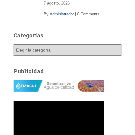
7 agosto, 2026
By
Administrador
|
0 Comments
Categorías
C
a
t
e
Publicidad
g
o
r
í
a
s