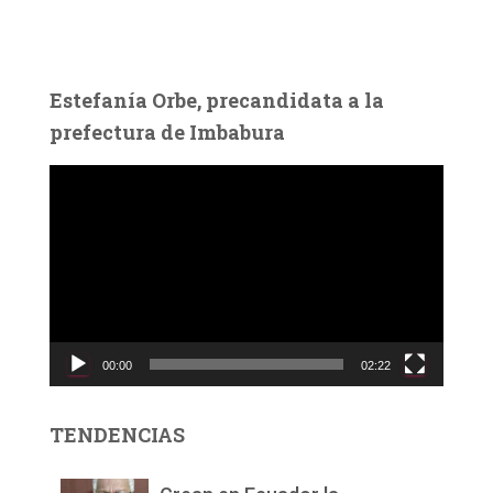
Estefanía Orbe, precandidata a la
prefectura de Imbabura
R
e
p
r
o
d
u
c
00:00
02:22
t
o
r
TENDENCIAS
d
e
v