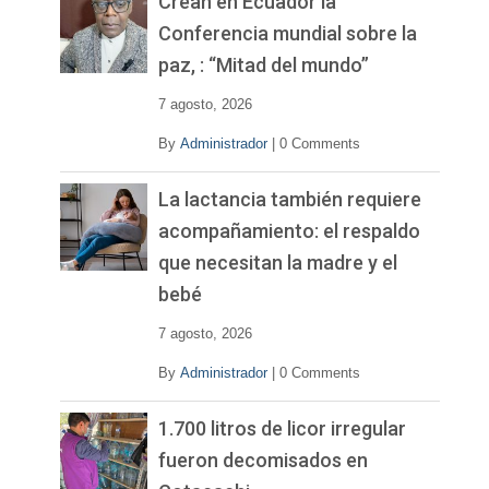
Crean en Ecuador la
í
Conferencia mundial sobre la
d
paz, : “Mitad del mundo”
e
o
7 agosto, 2026
By
Administrador
|
0 Comments
La lactancia también requiere
acompañamiento: el respaldo
que necesitan la madre y el
bebé
7 agosto, 2026
By
Administrador
|
0 Comments
1.700 litros de licor irregular
fueron decomisados en