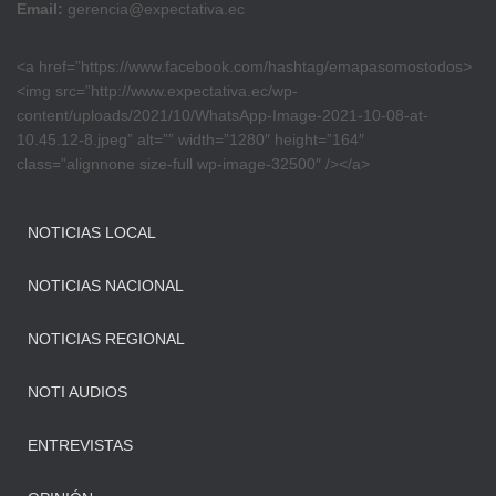
Email:
gerencia@expectativa.ec
<a href=”https://www.facebook.com/hashtag/emapasomostodos>
<img src=”http://www.expectativa.ec/wp-
content/uploads/2021/10/WhatsApp-Image-2021-10-08-at-
10.45.12-8.jpeg” alt=”” width=”1280″ height=”164″
class=”alignnone size-full wp-image-32500″ /></a>
NOTICIAS LOCAL
NOTICIAS NACIONAL
NOTICIAS REGIONAL
NOTI AUDIOS
ENTREVISTAS