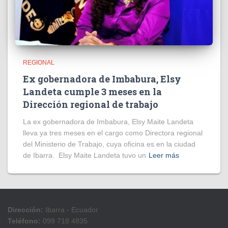
REGIONAL
Ex gobernadora de Imbabura, Elsy
Landeta cumple 3 meses en la
Dirección regional de trabajo
La ex gobernadora de Imbabura, Elsy Maite Landeta
lleva ya tres meses en el cargo como Directora regional
del Ministerio de Trabajo, cuya oficina es en la ciudad
de Ibarra. Elsy Maite Landeta tuvo un
Leer más
Dirección:
Ibarra - Ecuador
Teléfono:
099 718 4835