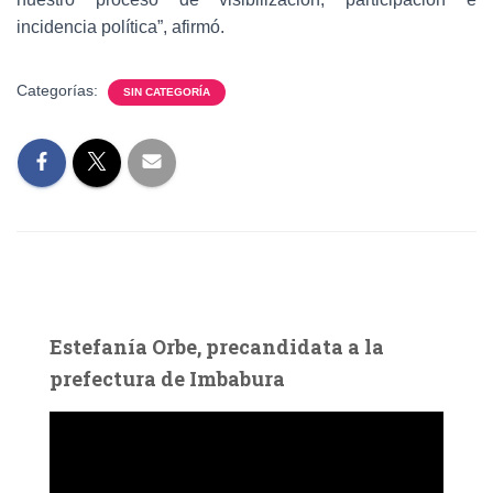
incidencia política”, afirmó.
Categorías:
SIN CATEGORÍA
Estefanía Orbe, precandidata a la
prefectura de Imbabura
R
e
p