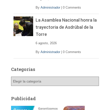
By
Administrador
|
0 Comments
La Asamblea Nacional honra la
trayectoria de Asdrúbal de la
Torre
6 agosto, 2026
By
Administrador
|
0 Comments
Categorías
C
a
t
e
Publicidad
g
o