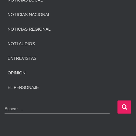
NOTICIAS LOCAL
NOTICIAS NACIONAL
NOTICIAS REGIONAL
NOTI AUDIOS
ENTREVISTAS
OPINIÓN
EL PERSONAJE
B
Buscar …
u
s
c
a