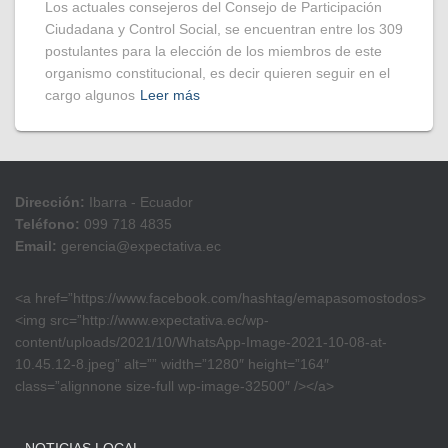
Los actuales consejeros del Consejo de Participación
Ciudadana y Control Social, se encuentran entre los 309
postulantes para la elección de los miembros de este
organismo constitucional, es decir quieren seguir en el
cargo algunos
Leer más
Dirección:
Ibarra - Ecuador
Teléfono:
099 718 4835
Email:
gerencia@expectativa.ec
<a href=”https://www.facebook.com/hashtag/emapasomostodos>
<img src=”http://www.expectativa.ec/wp-
content/uploads/2021/10/WhatsApp-Image-2021-10-08-at-
10.45.12-8.jpeg” alt=”” width=”1280″ height=”164″
class=”alignnone size-full wp-image-32500″ /></a>