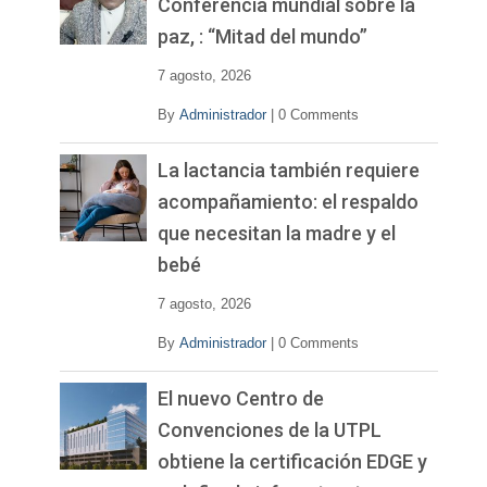
Conferencia mundial sobre la
d
paz, : “Mitad del mundo”
e
o
7 agosto, 2026
By
Administrador
|
0 Comments
La lactancia también requiere
acompañamiento: el respaldo
que necesitan la madre y el
bebé
7 agosto, 2026
By
Administrador
|
0 Comments
El nuevo Centro de
Convenciones de la UTPL
obtiene la certificación EDGE y