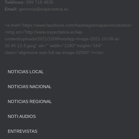
Teléfono:
099 718 4835
Email:
gerencia@expectativa.ec
<a href=”https://www.facebook.com/hashtag/emapasomostodos>
<img src=”http://www.expectativa.ec/wp-
content/uploads/2021/10/WhatsApp-Image-2021-10-08-at-
10.45.12-8.jpeg” alt=”” width=”1280″ height=”164″
class=”alignnone size-full wp-image-32500″ /></a>
NOTICIAS LOCAL
NOTICIAS NACIONAL
NOTICIAS REGIONAL
NOTI AUDIOS
ENTREVISTAS