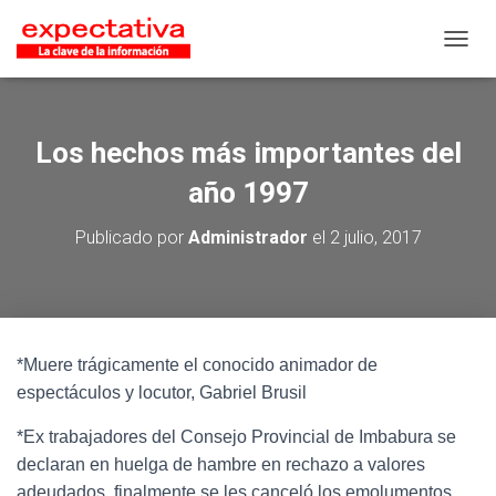
CAMB
Los hechos más importantes del
año 1997
Publicado por
Administrador
el
2 julio, 2017
*Muere trágicamente el conocido animador de
espectáculos y locutor, Gabriel Brusil
*Ex trabajadores del Consejo Provincial de Imbabura se
declaran en huelga de hambre en rechazo a valores
adeudados, finalmente se les canceló los emolumentos.