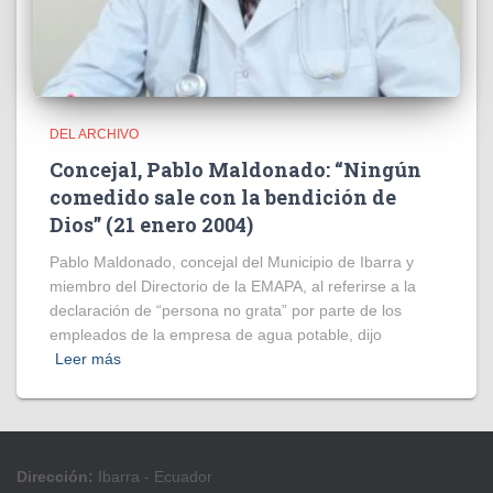
DEL ARCHIVO
Concejal, Pablo Maldonado: “Ningún
comedido sale con la bendición de
Dios” (21 enero 2004)
Pablo Maldonado, concejal del Municipio de Ibarra y
miembro del Directorio de la EMAPA, al referirse a la
declaración de “persona no grata” por parte de los
empleados de la empresa de agua potable, dijo
Leer más
Dirección:
Ibarra - Ecuador