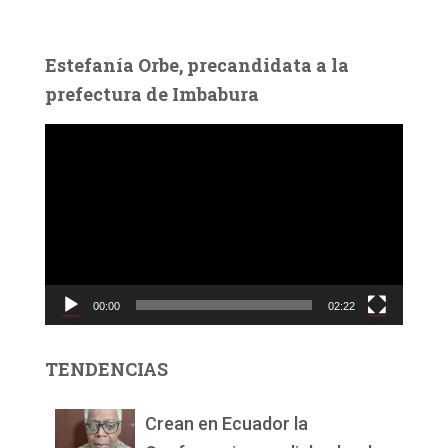
Estefanía Orbe, precandidata a la
prefectura de Imbabura
R
e
p
r
o
d
u
c
00:00
02:22
t
o
r
TENDENCIAS
d
e
v
Crean en Ecuador la
í