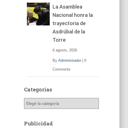
La Asamblea
Nacional honra la
trayectoria de
Asdrúbal de la
Torre
6 agosto, 2026
By
Administrador
|
0
Comments
Categorías
C
a
t
e
Publicidad
g