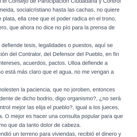
n el Consejo de Participación Ciudadana y Control
meida, socialcristiano hasta las cachas, no quiere
plata, ella cree que el poder radica en el trono,
ro, que ahora no dice no pío para la prensa de
defiende tesis, legalidades o puestos, aquí se
ón del Contralor, del Defensor del Pueblo, en fin
intereses, acuerdos, pactos. Ulloa defiende a
so está más claro que el agua, no me vengan a
olesten la paciencia, que no joroben, entonces
sidente de dicho bodrio, digo organismo?, ¿no será
ol mejor las elija el pueblo?, igual a los jueces,
. O mejor es hacer una consulta popular para que
smo que da tanto dolor de cabeza.
endió un terreno para viviendas, recibió el dinero y