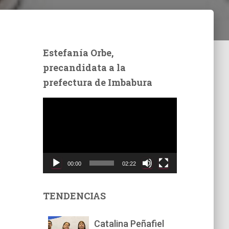
Estefanía Orbe,
precandidata a la
prefectura de Imbabura
R
e
p
r
o
d
00:00
02:22
u
c
t
TENDENCIAS
o
r
Catalina Peñafiel
d