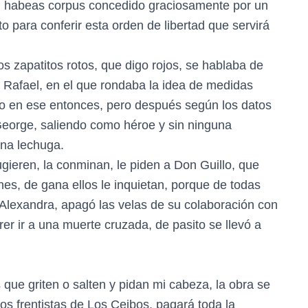
a un habeas corpus concedido graciosamente por un
o para conferir esta orden de libertad que servirá
os zapatitos rotos, que digo rojos, se hablaba de
y Rafael, en el que rondaba la idea de medidas
iso en ese entonces, pero después según los datos
 George, saliendo como héroe y sin ninguna
una lechuga.
ugieren, la conminan, le piden a Don Guillo, que
nes, de gana ellos le inquietan, porque de todas
Alexandra, apagó las velas de su colaboración con
er ir a una muerte cruzada, de pasito se llevó a
 que griten o salten y pidan mi cabeza, la obra se
os frentistas de Los Ceibos, pagará toda la