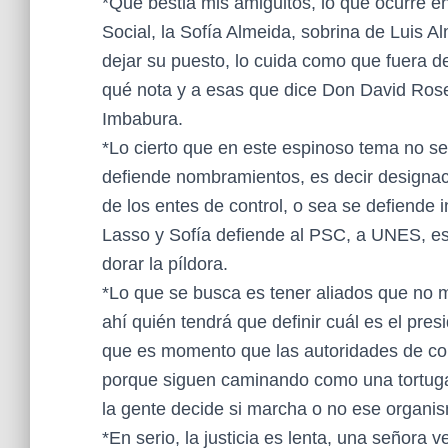
*Qué bestia mis amiguitos, lo que ocurre e
Social, la Sofía Almeida, sobrina de Luis Al
dejar su puesto, lo cuida como que fuera de 
qué nota y a esas que dice Don David Rose
Imbabura.
*Lo cierto que en este espinoso tema no se 
defiende nombramientos, es decir designaci
de los entes de control, o sea se defiende 
Lasso y Sofía defiende al PSC, a UNES, e
dorar la píldora.
*Lo que se busca es tener aliados que no m
ahí quién tendrá que definir cuál es el pre
que es momento que las autoridades de contr
porque siguen caminando como una tortuga
la gente decide si marcha o no ese organi
*En serio, la justicia es lenta, una señora v