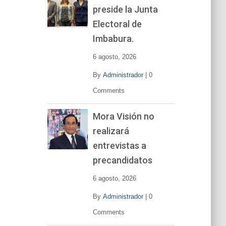
preside la Junta
e
v
Electoral de
í
Imbabura.
d
e
6 agosto, 2026
o
By
Administrador
|
0
Comments
Mora Visión no
realizará
entrevistas a
precandidatos
6 agosto, 2026
By
Administrador
|
0
Comments