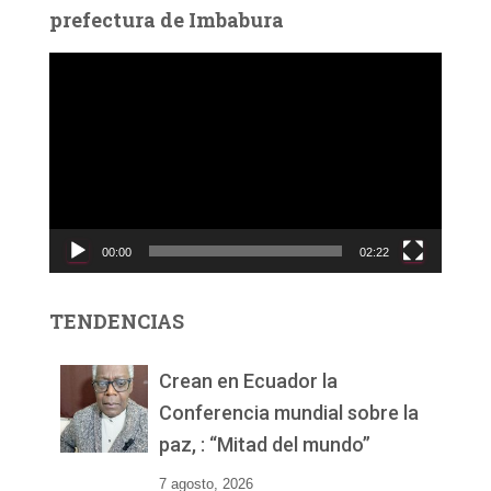
prefectura de Imbabura
R
e
p
r
o
d
u
c
00:00
02:22
t
o
r
TENDENCIAS
d
e
v
Crean en Ecuador la
í
Conferencia mundial sobre la
d
paz, : “Mitad del mundo”
e
o
7 agosto, 2026