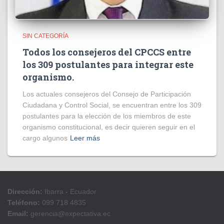
SIN CATEGORÍA
Todos los consejeros del CPCCS entre
los 309 postulantes para integrar este
organismo.
Los actuales consejeros del Consejo de Participación
Ciudadana y Control Social, se encuentran entre los 309
postulantes para la elección de los miembros de este
organismo constitucional, es decir quieren seguir en el
cargo algunos
Leer más
Dirección:
Ibarra - Ecuador
Teléfono:
099 718 4835
Email:
gerencia@expectativa.ec