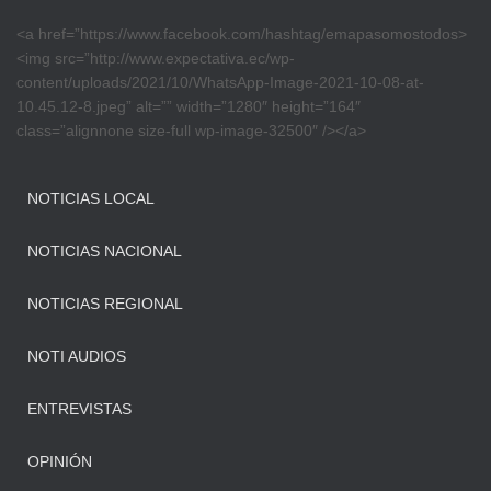
<a href=”https://www.facebook.com/hashtag/emapasomostodos>
<img src=”http://www.expectativa.ec/wp-
content/uploads/2021/10/WhatsApp-Image-2021-10-08-at-
10.45.12-8.jpeg” alt=”” width=”1280″ height=”164″
class=”alignnone size-full wp-image-32500″ /></a>
NOTICIAS LOCAL
NOTICIAS NACIONAL
NOTICIAS REGIONAL
NOTI AUDIOS
ENTREVISTAS
OPINIÓN