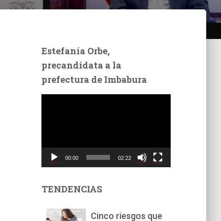
Estefanía Orbe,
precandidata a la
prefectura de Imbabura
R
e
p
r
o
d
00:00
02:22
u
c
t
TENDENCIAS
o
r
Cinco riesgos que
d