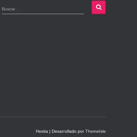
B
Buscar …
u
s
c
a
r
:
Hestia | Desarrollado por
ThemeIsle