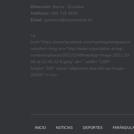
Dirección:
Ibarra - Ecuador
Teléfono:
099 718 4835
Email:
gerencia@expectativa.ec
<a
href=”https://www.facebook.com/hashtag/emapasom
ostodos><img src=”http://www.expectativa.ec/wp-
content/uploads/2021/10/WhatsApp-Image-2021-10-
08-at-10.45.12-8.jpeg” alt=”” width=”1280″
height=”164″ class=”alignnone size-full wp-image-
32500″ /></a>
INICIO
NOTICIAS
DEPORTES
FARÁNDUL