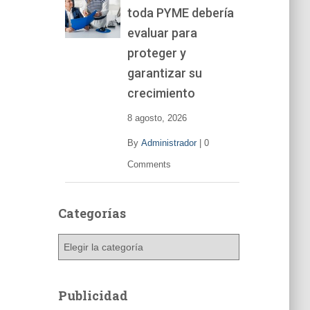
toda PYME debería
e
v
evaluar para
í
proteger y
d
garantizar su
e
o
crecimiento
8 agosto, 2026
By
Administrador
|
0
Comments
Categorías
C
a
t
e
Publicidad
g