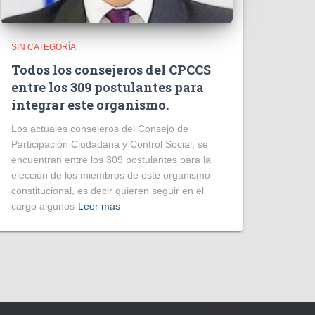
SIN CATEGORÍA
Todos los consejeros del CPCCS
entre los 309 postulantes para
integrar este organismo.
Los actuales consejeros del Consejo de
Participación Ciudadana y Control Social, se
encuentran entre los 309 postulantes para la
elección de los miembros de este organismo
constitucional, es decir quieren seguir en el
cargo algunos
Leer más