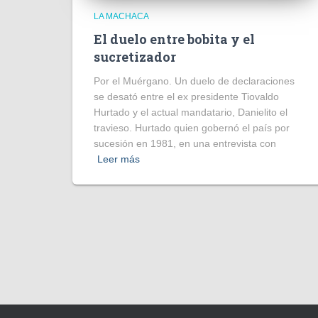
LA MACHACA
El duelo entre bobita y el
sucretizador
Por el Muérgano. Un duelo de declaraciones
se desató entre el ex presidente Tiovaldo
Hurtado y el actual mandatario, Danielito el
travieso. Hurtado quien gobernó el país por
sucesión en 1981, en una entrevista con
Leer más